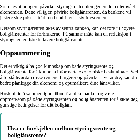
Som nevnt tidligere påvirker styringsrenten den generelle rentenivået i
økonomien. Dette vil igjen påvirke boliglånsrenten, da bankene vil
justere sine priser i tråd med endringer i styringsrenten.
Dersom styringsrenten økes av sentralbanken, kan det føre til høyere
boliglånsrenter for forbrukerne. På samme måte kan en reduksjon i
styringsrenten føre til lavere boliglånsrenter.
Oppsummering
Det er viktig å ha god kunnskap om både styringsrente og
boliglånsrente for å kunne ta informerte økonomiske beslutninger. Ved
å forstå hvordan disse rentene fungerer og påvirker hverandre, kan du
bedre planlegge din økonomi og optimalisere dine lånevilkår.
Husk alltid å sammenligne tilbud fra ulike banker og være
oppmerksom på både styringsrenten og boliglånsrenten for å sikre deg
gunstige betingelser for ditt boliglån.
Hva er forskjellen mellom styringsrente og
boliglånsrente?