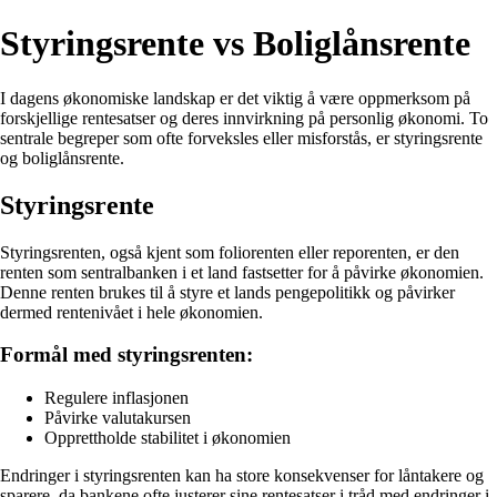
Styringsrente vs Boliglånsrente
I dagens økonomiske landskap er det viktig å være oppmerksom på
forskjellige rentesatser og deres innvirkning på personlig økonomi. To
sentrale begreper som ofte forveksles eller misforstås, er styringsrente
og boliglånsrente.
Styringsrente
Styringsrenten, også kjent som foliorenten eller reporenten, er den
renten som sentralbanken i et land fastsetter for å påvirke økonomien.
Denne renten brukes til å styre et lands pengepolitikk og påvirker
dermed rentenivået i hele økonomien.
Formål med styringsrenten:
Regulere inflasjonen
Påvirke valutakursen
Opprettholde stabilitet i økonomien
Endringer i styringsrenten kan ha store konsekvenser for låntakere og
sparere, da bankene ofte justerer sine rentesatser i tråd med endringer i