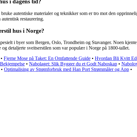
hus i dagens tid?
tig å bruke autentiske materialer og teknikker som er tro mot den opprinn
 autentisk restaurering.
rstil hus i Norge?
 spesielt i byer som Bergen, Oslo, Trondheim og Stavanger. Noen kjente
g detaljerte sveitserstilen som var populær i Norge på 1800-tallet.
•
Fjerne Mose på Taket: En Omfattende Guide
•
Hvordan Bli Kvitt Ed
 Bekjempelse
•
Nabolaget: Slik Bygger du et Godt Naboskap
•
Nabolov
•
Optimalising av Strømforbruk med Han Port Strømmåler og App
•