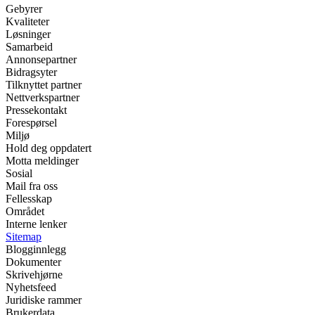
Gebyrer
Kvaliteter
Løsninger
Samarbeid
Annonsepartner
Bidragsyter
Tilknyttet partner
Nettverkspartner
Pressekontakt
Forespørsel
Miljø
Hold deg oppdatert
Motta meldinger
Sosial
Mail fra oss
Fellesskap
Området
Interne lenker
Sitemap
Blogginnlegg
Dokumenter
Skrivehjørne
Nyhetsfeed
Juridiske rammer
Brukerdata