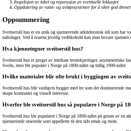
Inspeksjon av taket og reparasjon av eventuelle lekkasjer.
Oppdatering av vann- og avløpssystemer for å sikre god drener
Oppsummering
Sveitserstil hus er en unik og sjarmerende arkitektonisk stil som har v
nabolaget. Ved å ivareta jevnlig vedlikehold kan man bevare sjarmen og 
Hva kjennetegner sveitserstil hus?
Sveitserstil hus er preget av intrikate treutskjæringer, asymmetriske 
Sveits, men ble populær i Norge på 1800-tallet og tidlig 1900-tallet.
Hvilke materialer blir ofte brukt i byggingen av sveits
Sveitserstil hus blir vanligvis bygget med tre som det dominerende mater
skape kontraster og visuell interesse.
Hvorfor ble sveitserstil hus så populære i Norge på 18
Sveitserstil hus ble populære i Norge på 1800-tallet på grunn av en øk
sjarmerende utseende som appellerte til den tids smak og mote.