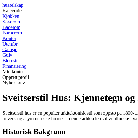
husselskap
Kategorier
Kjøkken
Soverom
Baderom
Barnerom
Kontor
Utenfor
Garasje
Gulv
Blomster
Finansiering
Min konto
Opprett profil
Nyhetsbrev
Sveitserstil Hus: Kjennetegn og 
Sveitserstil hus er en populær arkitektonisk stil som oppsto på 1800-t
treverk og asymmetriske former. I denne artikkelen vil vi utforske hv
Historisk Bakgrunn