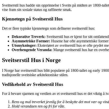
Sveitserstil hus hadde sin opprinnelse i Sveits på midten av 1800-talle
vise fram sin sosiale status og raffinerte smak.
Kjennetegn på Sveitserstil Hus
Det er flere typiske kjennetegn som definerer sveitserstil hus:
Dekorative Treverk:
Sveitserstil hus er kjent for sitt omfatten
Asymmetriske Former:
Husene har ofte asymmetriske former 
Utsmykninger:
Eksteriøret av sveitserstil hus er ofte prydet 
Overhengende Veranda:
Mange sveitserstil hus har en overhe
Sveitserstil Hus i Norge
I Norge har sveitserstil hus blitt populære på 1800-tallet og early 190
tradisjonelle sveitsiske arkitektoniske stilen.
Vedlikehold av Sveitserstil Hus
For å bevare sjarmen og verdien av et sveitserstil hus er det viktig å i
Rens og mal treverket jevnlig for å beskytte det mot vær og vind
Hold verandaen ren og fri for råte.