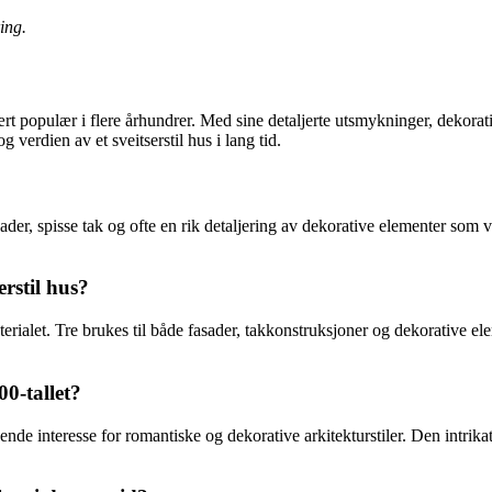
ing.
ært populær i flere århundrer. Med sine detaljerte utsmykninger, dekorat
verdien av et sveitserstil hus i lang tid.
fasader, spisse tak og ofte en rik detaljering av dekorative elementer so
erstil hus?
ialet. Tre brukes til både fasader, takkonstruksjoner og dekorative eleme
00-tallet?
ende interesse for romantiske og dekorative arkitekturstiler. Den intri