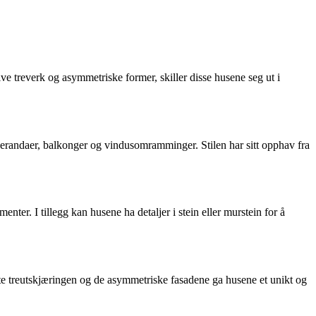
ive treverk og asymmetriske former, skiller disse husene seg ut i
m verandaer, balkonger og vindusomramminger. Stilen har sitt opphav fra
nter. I tillegg kan husene ha detaljer i stein eller murstein for å
kate treutskjæringen og de asymmetriske fasadene ga husene et unikt og