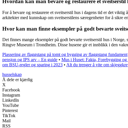
Hvordan kan man bevare og restaurere et sveitserstil 
For å bevare og restaurere et sveitserstil hus i dagens tid er det vik
arkitekter med kunnskap om sveitserstilens særegenheter for å sikre en
Hvor kan man finne eksempler på godt bevarte sveitse
Det finnes mange eksempler på godt bevarte sveitserstil hus i Norge,
Ringve Museum i Trondheim. Disse husene gir et innblikk i den vakre o
Plassering av flaggstang på tomt og bygging av flaggstang fundament
pensjon og IPS arv – En guide
•
Mus i Huset: Fakta, Forebygging og
om BSU-regler og sparing i 2023
•
Alt du trenger å vite om skjeggkre
husselskap
Å dele er kjærlig
X
Facebook
Instagram
LinkedIn
YouTube
Pinterest
TikTok
Mail
RSS