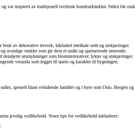
t og var inspirert av tradisjonell sveitsisk bondearkitektur. Stilen ble r
de bruk av dekorative treverk, inkludert intrikate snitt og utskjæringer.
og uvanlige vinkler som gir dem et unikt og sjarmerende utseende.
med detaljerte utsmykninger som blomstermotiver, lykter og utskjæringer.
ngende veranda som legger til sjarm og karakter til bygningen.
0-tallet, spesielt blant velstående familier og i byer som Oslo, Bergen 
vareta jevnlig vedlikehold. Noen tips for vedlikehold inkluderer:
.