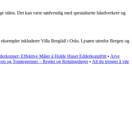
elige stilen. Det kan være nødvendig med spesialiserte håndverkere og
 eksempler inkluderer Villa Bergfall i Oslo, Lysøen utenfor Bergen og
derkopper: Effektive Måter å Holde Huset Edderkoppfritt
•
Arve
en og Tomtegrenser – Regler og Retningslinjer
•
Alt du trenger å vite