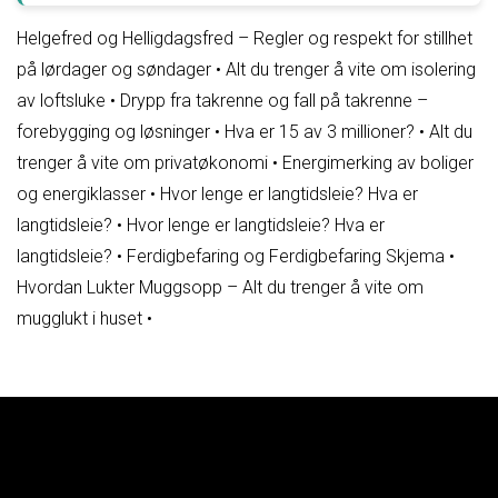
Helgefred og Helligdagsfred – Regler og respekt for stillhet
på lørdager og søndager
•
Alt du trenger å vite om isolering
av loftsluke
•
Drypp fra takrenne og fall på takrenne –
forebygging og løsninger
•
Hva er 15 av 3 millioner?
•
Alt du
trenger å vite om privatøkonomi
•
Energimerking av boliger
og energiklasser
•
Hvor lenge er langtidsleie? Hva er
langtidsleie?
•
Hvor lenge er langtidsleie? Hva er
langtidsleie?
•
Ferdigbefaring og Ferdigbefaring Skjema
•
Hvordan Lukter Muggsopp – Alt du trenger å vite om
mugglukt i huset
•