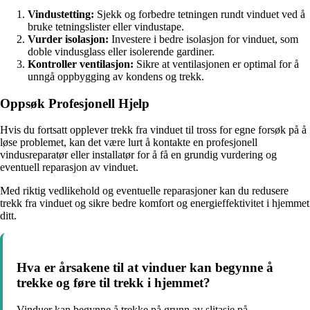
Vindustetting:
Sjekk og forbedre tetningen rundt vinduet ved å
bruke tetningslister eller vindustape.
Vurder isolasjon:
Investere i bedre isolasjon for vinduet, som
doble vindusglass eller isolerende gardiner.
Kontroller ventilasjon:
Sikre at ventilasjonen er optimal for å
unngå oppbygging av kondens og trekk.
Oppsøk Profesjonell Hjelp
Hvis du fortsatt opplever trekk fra vinduet til tross for egne forsøk på å
løse problemet, kan det være lurt å kontakte en profesjonell
vindusreparatør eller installatør for å få en grundig vurdering og
eventuell reparasjon av vinduet.
Med riktig vedlikehold og eventuelle reparasjoner kan du redusere
trekk fra vinduet og sikre bedre komfort og energieffektivitet i hjemmet
ditt.
Hva er årsakene til at vinduer kan begynne å
trekke og føre til trekk i hjemmet?
Vinduer kan begynne å trekke på grunn av slitasje på