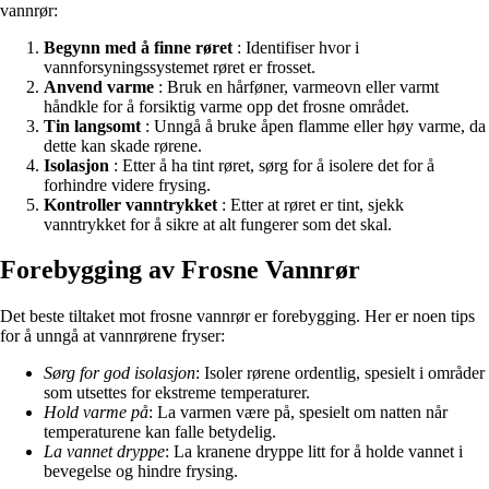
vannrør:
Begynn med å finne røret
: Identifiser hvor i
vannforsyningssystemet røret er frosset.
Anvend varme
: Bruk en hårføner, varmeovn eller varmt
håndkle for å forsiktig varme opp det frosne området.
Tin langsomt
: Unngå å bruke åpen flamme eller høy varme, da
dette kan skade rørene.
Isolasjon
: Etter å ha tint røret, sørg for å isolere det for å
forhindre videre frysing.
Kontroller vanntrykket
: Etter at røret er tint, sjekk
vanntrykket for å sikre at alt fungerer som det skal.
Forebygging av Frosne Vannrør
Det beste tiltaket mot frosne vannrør er forebygging. Her er noen tips
for å unngå at vannrørene fryser:
Sørg for god isolasjon
: Isoler rørene ordentlig, spesielt i områder
som utsettes for ekstreme temperaturer.
Hold varme på
: La varmen være på, spesielt om natten når
temperaturene kan falle betydelig.
La vannet dryppe
: La kranene dryppe litt for å holde vannet i
bevegelse og hindre frysing.