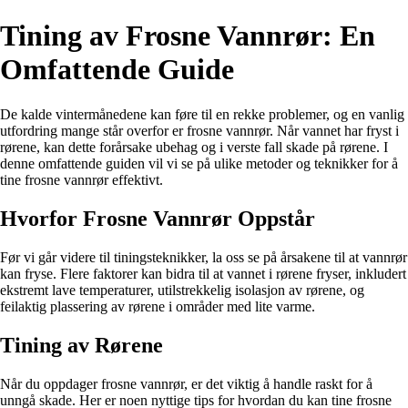
Tining av Frosne Vannrør: En
Omfattende Guide
De kalde vintermånedene kan føre til en rekke problemer, og en vanlig
utfordring mange står overfor er frosne vannrør. Når vannet har fryst i
rørene, kan dette forårsake ubehag og i verste fall skade på rørene. I
denne omfattende guiden vil vi se på ulike metoder og teknikker for å
tine frosne vannrør effektivt.
Hvorfor Frosne Vannrør Oppstår
Før vi går videre til tiningsteknikker, la oss se på årsakene til at vannrør
kan fryse. Flere faktorer kan bidra til at vannet i rørene fryser, inkludert
ekstremt lave temperaturer, utilstrekkelig isolasjon av rørene, og
feilaktig plassering av rørene i områder med lite varme.
Tining av Rørene
Når du oppdager frosne vannrør, er det viktig å handle raskt for å
unngå skade. Her er noen nyttige tips for hvordan du kan tine frosne