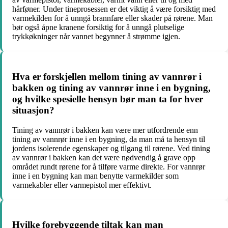
hårføner. Under tineprosessen er det viktig å være forsiktig med
varmekilden for å unngå brannfare eller skader på rørene. Man
bør også åpne kranene forsiktig for å unngå plutselige
trykkøkninger når vannet begynner å strømme igjen.
Hva er forskjellen mellom tining av vannrør i
bakken og tining av vannrør inne i en bygning,
og hvilke spesielle hensyn bør man ta for hver
situasjon?
Tining av vannrør i bakken kan være mer utfordrende enn
tining av vannrør inne i en bygning, da man må ta hensyn til
jordens isolerende egenskaper og tilgang til rørene. Ved tining
av vannrør i bakken kan det være nødvendig å grave opp
området rundt rørene for å tilføre varme direkte. For vannrør
inne i en bygning kan man benytte varmekilder som
varmekabler eller varmepistol mer effektivt.
Hvilke forebyggende tiltak kan man