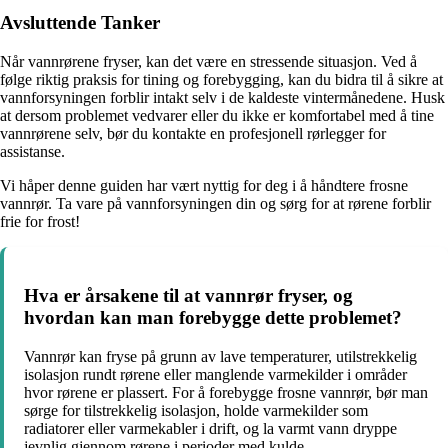
Avsluttende Tanker
Når vannrørene fryser, kan det være en stressende situasjon. Ved å
følge riktig praksis for tining og forebygging, kan du bidra til å sikre at
vannforsyningen forblir intakt selv i de kaldeste vintermånedene. Husk
at dersom problemet vedvarer eller du ikke er komfortabel med å tine
vannrørene selv, bør du kontakte en profesjonell rørlegger for
assistanse.
Vi håper denne guiden har vært nyttig for deg i å håndtere frosne
vannrør. Ta vare på vannforsyningen din og sørg for at rørene forblir
frie for frost!
Hva er årsakene til at vannrør fryser, og
hvordan kan man forebygge dette problemet?
Vannrør kan fryse på grunn av lave temperaturer, utilstrekkelig
isolasjon rundt rørene eller manglende varmekilder i områder
hvor rørene er plassert. For å forebygge frosne vannrør, bør man
sørge for tilstrekkelig isolasjon, holde varmekilder som
radiatorer eller varmekabler i drift, og la varmt vann dryppe
jevnlig gjennom rørene i perioder med kulde.