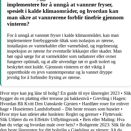
implementere for å unngå at vannrør fryser,
spesielt i kalde klimaområder, og hvordan kan
man sikre at vannrørene forblir tinefrie gjennom
vinteren?
For å unngå at vannrør fryser i kalde klimaområder, kan man
implementere forebyggende tiltak som isolasjon av rørene,
installasjon av varmekabler eller varmebånd, og regelmessig
inspeksjon av rørene for eventuelle lekkasjer eller skader. Man
bør også sørge for at varmekilder som radiatorer eller ovner
fungerer optimalt, og at alle utvendige rør er godt isolert og
beskyttet mot kulde. Gjennom vinteren er det viktig å
opprettholde en jevn vanntemperatur og la vannet dryppe
jevnlig for å forhindre frysing av rørene.
Hvor mye kan jeg låne til bolig? En guide til nye låneregler 2023
•
Slik
bygger du en platting eller terrasse på bakkenivå
•
Grevling i Hagen:
Hvordan Bli Kvitt Den Uønskede Gjesten
•
Hardføre roser for enhver
hage
•
Huseiernes Landsforbund – Din beste ressurs som huseier
•
Hvor mye kan utleier øke husleien: Regler og grenser
•
Flyttevask:
Slik Utfører du en Effektiv Utflyttingsvask
•
Beis eller Maling: Hva
bør du velge og hvordan male over beis?
•
Boligrente 2023: Slik får du
den beste lånerenten for ditt boliglån
•
Gjødsling av plenen: Alt du