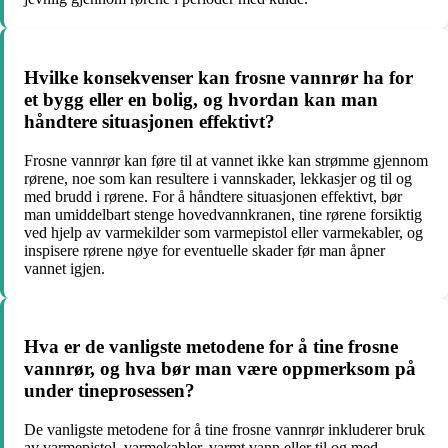
Hvilke konsekvenser kan frosne vannrør ha for
et bygg eller en bolig, og hvordan kan man
håndtere situasjonen effektivt?
Frosne vannrør kan føre til at vannet ikke kan strømme gjennom
rørene, noe som kan resultere i vannskader, lekkasjer og til og
med brudd i rørene. For å håndtere situasjonen effektivt, bør
man umiddelbart stenge hovedvannkranen, tine rørene forsiktig
ved hjelp av varmekilder som varmepistol eller varmekabler, og
inspisere rørene nøye for eventuelle skader før man åpner
vannet igjen.
Hva er de vanligste metodene for å tine frosne
vannrør, og hva bør man være oppmerksom på
under tineprosessen?
De vanligste metodene for å tine frosne vannrør inkluderer bruk
av varmepistol, varmekabler, varmt vann eller til og med