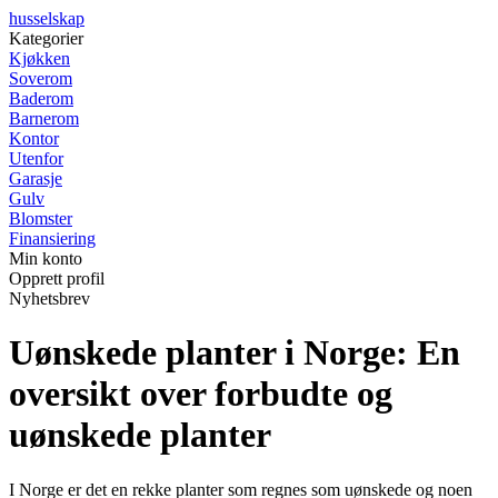
husselskap
Kategorier
Kjøkken
Soverom
Baderom
Barnerom
Kontor
Utenfor
Garasje
Gulv
Blomster
Finansiering
Min konto
Opprett profil
Nyhetsbrev
Uønskede planter i Norge: En
oversikt over forbudte og
uønskede planter
I Norge er det en rekke planter som regnes som uønskede og noen