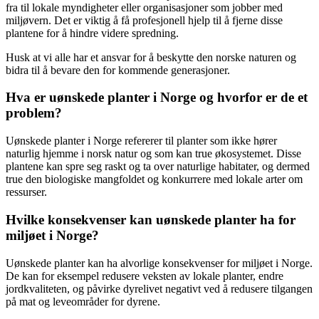
fra til lokale myndigheter eller organisasjoner som jobber med
miljøvern. Det er viktig å få profesjonell hjelp til å fjerne disse
plantene for å hindre videre spredning.
Husk at vi alle har et ansvar for å beskytte den norske naturen og
bidra til å bevare den for kommende generasjoner.
Hva er uønskede planter i Norge og hvorfor er de et
problem?
Uønskede planter i Norge refererer til planter som ikke hører
naturlig hjemme i norsk natur og som kan true økosystemet. Disse
plantene kan spre seg raskt og ta over naturlige habitater, og dermed
true den biologiske mangfoldet og konkurrere med lokale arter om
ressurser.
Hvilke konsekvenser kan uønskede planter ha for
miljøet i Norge?
Uønskede planter kan ha alvorlige konsekvenser for miljøet i Norge.
De kan for eksempel redusere veksten av lokale planter, endre
jordkvaliteten, og påvirke dyrelivet negativt ved å redusere tilgangen
på mat og leveområder for dyrene.