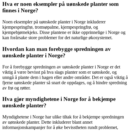
Hva er noen eksempler på uønskede planter som
finnes i Norge?
Noen eksempler på uønskede planter i Norge inkluderer
kjempespringfrø, tromsøpalme, kjempespringfrø, og
kjempebjørnekjeks. Disse plantene er ikke opprinnelige i Norge og
kan forårsake store problemer for det naturlige økosystemet.
Hvordan kan man forebygge spredningen av
uønskede planter i Norge?
For å forebygge spredningen av uønskede planter i Norge er det
viktig å være bevisst på hva slags planter som er uønskede, og
unngå å plante dem i hagen eller andre områder. Det er også viktig å
fjerne uønskede planter så snart de oppdages, og å hindre spredning
av frø og røtter.
Hva gjør myndighetene i Norge for å bekjempe
uønskede planter?
Myndighetene i Norge har ulike tiltak for å bekjempe spredningen
av uønskede planter. Dette inkluderer blant annet
informasjonskampanjer for å øke bevisstheten rundt problemet,