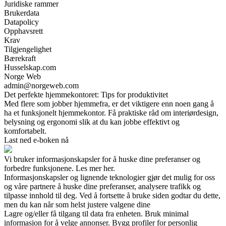
Juridiske rammer
Brukerdata
Datapolicy
Opphavsrett
Krav
Tilgjengelighet
Bærekraft
Husselskap.com
Norge Web
admin@norgeweb.com
Det perfekte hjemmekontoret: Tips for produktivitet
Med flere som jobber hjemmefra, er det viktigere enn noen gang å
ha et funksjonelt hjemmekontor. Få praktiske råd om interiørdesign,
belysning og ergonomi slik at du kan jobbe effektivt og
komfortabelt.
Last ned e-boken nå
Vi bruker informasjonskapsler for å huske dine preferanser og
forbedre funksjonene. Les mer her.
Informasjonskapsler og lignende teknologier gjør det mulig for oss
og våre partnere å huske dine preferanser, analysere trafikk og
tilpasse innhold til deg. Ved å fortsette å bruke siden godtar du dette,
men du kan når som helst justere valgene dine
Lagre og/eller få tilgang til data fra enheten. Bruk minimal
informasjon for å velge annonser. Bygg profiler for personlig