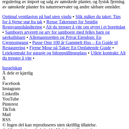
regulering av import og salg av uønskede planter, og fysisk fjerning
av uønskede planter fra naturreservater og andre sårbare områder.
Optimal ventilasjon på bad uten vindu
•
Slik måker du taket: Tips
for å fjerne snø fra tak
•
Rense Takrenner for Smidig
Regnvannshåndtering
•
Alt du trenger å vite om styret i et borettslag
•
Samboers arverett og arv for samboere med felles barn og
særkullsbarn
•
Allemannsretten og Privat Eiendom: En
Gjennomgang
•
Pusse Opp 100 år Gammelt Hus – En Guide til
Restaurering
•
Fjerne Mose på Taket: En Omfattende Guide
•
Leiekontrakt for garasje og biloppstillingsplass
•
Utleie kontrakt: Alt
du trenger å vite
•
husselskap
Å dele er kjærlig
X
Facebook
Instagram
LinkedIn
YouTube
Pinterest
TikTok
Mail
RSS
© Ingen del kan reproduseres uten skriftlig tillatelse.