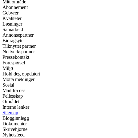
Mitt område
Abonnement
Gebyrer
Kvaliteter
Løsninger
Samarbeid
Annonsepartner
Bidragsyter
Tilknyttet partner
Nettverkspartner
Pressekontakt
Forespørsel
Miljø
Hold deg oppdatert
Motta meldinger
Sosial
Mail fra oss
Fellesskap
Området
Interne lenker
Sitemap
Blogginnlegg
Dokumenter
Skrivehjørne
Nyhetsfeed