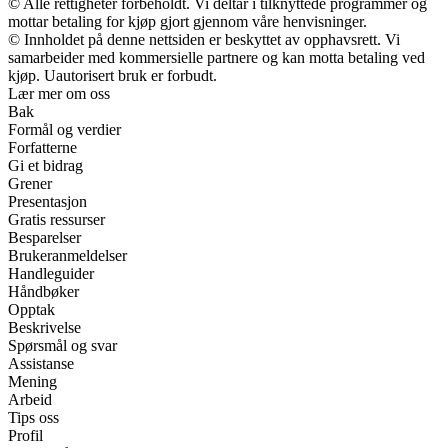
© Alle rettigheter forbeholdt. Vi deltar i tilknyttede programmer og
mottar betaling for kjøp gjort gjennom våre henvisninger.
© Innholdet på denne nettsiden er beskyttet av opphavsrett. Vi
samarbeider med kommersielle partnere og kan motta betaling ved
kjøp. Uautorisert bruk er forbudt.
Lær mer om oss
Bak
Formål og verdier
Forfatterne
Gi et bidrag
Grener
Presentasjon
Gratis ressurser
Besparelser
Brukeranmeldelser
Handleguider
Håndbøker
Opptak
Beskrivelse
Spørsmål og svar
Assistanse
Mening
Arbeid
Tips oss
Profil