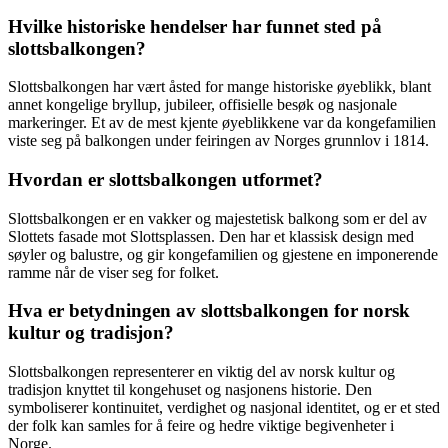
Hvilke historiske hendelser har funnet sted på
slottsbalkongen?
Slottsbalkongen har vært åsted for mange historiske øyeblikk, blant
annet kongelige bryllup, jubileer, offisielle besøk og nasjonale
markeringer. Et av de mest kjente øyeblikkene var da kongefamilien
viste seg på balkongen under feiringen av Norges grunnlov i 1814.
Hvordan er slottsbalkongen utformet?
Slottsbalkongen er en vakker og majestetisk balkong som er del av
Slottets fasade mot Slottsplassen. Den har et klassisk design med
søyler og balustre, og gir kongefamilien og gjestene en imponerende
ramme når de viser seg for folket.
Hva er betydningen av slottsbalkongen for norsk
kultur og tradisjon?
Slottsbalkongen representerer en viktig del av norsk kultur og
tradisjon knyttet til kongehuset og nasjonens historie. Den
symboliserer kontinuitet, verdighet og nasjonal identitet, og er et sted
der folk kan samles for å feire og hedre viktige begivenheter i
Norge.