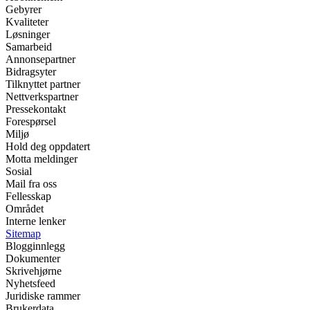
Gebyrer
Kvaliteter
Løsninger
Samarbeid
Annonsepartner
Bidragsyter
Tilknyttet partner
Nettverkspartner
Pressekontakt
Forespørsel
Miljø
Hold deg oppdatert
Motta meldinger
Sosial
Mail fra oss
Fellesskap
Området
Interne lenker
Sitemap
Blogginnlegg
Dokumenter
Skrivehjørne
Nyhetsfeed
Juridiske rammer
Brukerdata