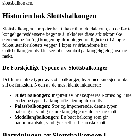
slottsbalkongen.
Historien bak Slottsbalkongen
Slottsbalkongen har røtter helt tilbake til middelalderen, da de første
kongelige residensene begynte å inkludere disse arkitektoniske
elementene for å gi kongen og dronningen muligheten til å møte
folket utenfor slottets vegger. I løpet av århundrene har
slottsbalkongen utviklet seg til et symbol på kongelig eleganse og
makt.
De Forskjellige Typene av Slottsbalkonger
Det finnes ulike typer av slottsbalkonger, hver med sin egen unike
stil og funksjon. Noen av de mest kjente inkluderer:
Juliet-balkongen:
Inspirert av Shakespeares Romeo og Julie,
er denne typen balkong ofte liten og dekorativ.
Palassbalkongen:
Stor og imponerende, denne typen
balkong er vanlig i store kongelige residenser og slott.
Medallongbalkongen:
En buet balkong som gir
panoramautsikt, vanligvis sett på historiske slott.
Betydningen av Slottsbalkongen i