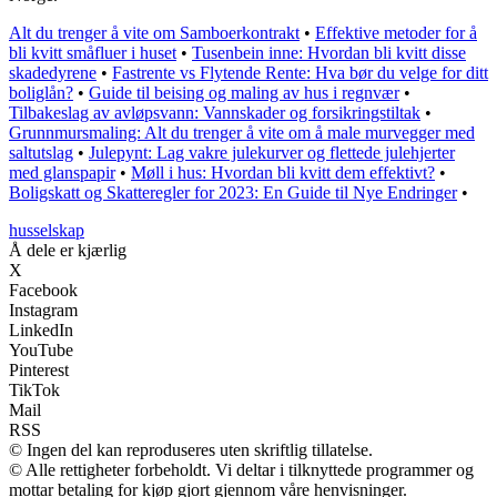
Alt du trenger å vite om Samboerkontrakt
•
Effektive metoder for å
bli kvitt småfluer i huset
•
Tusenbein inne: Hvordan bli kvitt disse
skadedyrene
•
Fastrente vs Flytende Rente: Hva bør du velge for ditt
boliglån?
•
Guide til beising og maling av hus i regnvær
•
Tilbakeslag av avløpsvann: Vannskader og forsikringstiltak
•
Grunnmursmaling: Alt du trenger å vite om å male murvegger med
saltutslag
•
Julepynt: Lag vakre julekurver og flettede julehjerter
med glanspapir
•
Møll i hus: Hvordan bli kvitt dem effektivt?
•
Boligskatt og Skatteregler for 2023: En Guide til Nye Endringer
•
husselskap
Å dele er kjærlig
X
Facebook
Instagram
LinkedIn
YouTube
Pinterest
TikTok
Mail
RSS
© Ingen del kan reproduseres uten skriftlig tillatelse.
© Alle rettigheter forbeholdt. Vi deltar i tilknyttede programmer og
mottar betaling for kjøp gjort gjennom våre henvisninger.