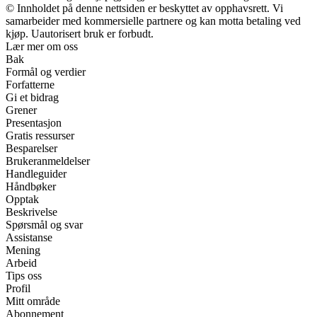
© Innholdet på denne nettsiden er beskyttet av opphavsrett. Vi
samarbeider med kommersielle partnere og kan motta betaling ved
kjøp. Uautorisert bruk er forbudt.
Lær mer om oss
Bak
Formål og verdier
Forfatterne
Gi et bidrag
Grener
Presentasjon
Gratis ressurser
Besparelser
Brukeranmeldelser
Handleguider
Håndbøker
Opptak
Beskrivelse
Spørsmål og svar
Assistanse
Mening
Arbeid
Tips oss
Profil
Mitt område
Abonnement