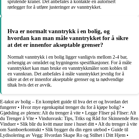
sprutende kraner. Det anbefales å kontakte en autorisert
rørlegger for å utføre justeringer av vanntrykket.
Hva er normalt vanntrykk i en bolig, og
hvordan kan man måle vanntrykket for å sikre
at det er innenfor akseptable grenser?
Normalt vanntrykk i en bolig ligger vanligvis mellom 2-4 bar,
avhengig av området og bygningens spesifikasjoner. For å måle
vanntrykket kan man bruke en vanntrykkmåler som kobles til
en vannkran. Det anbefales å måle vanntrykket jevnlig for å
sikre at det er innenfor akseptable grenser og ta nødvendige
tiltak hvis det er avvik.
E-takst av bolig – En komplett guide til hva det er og hvordan det
fungerer
•
Hvor mye egenkapital trenger du for å kjøpe bolig?
•
Gjødsling av plenen: Alt du trenger å vite
•
Legge Fliser på Fliser: Alt
du Trenger å Vite
•
Vindusvask: Tips, Triks og Råd for Skinnende Ren
Vinduer
•
Slik blir du kvitt maur inne i huset ditt
•
Alt du trenger å vite
om Samboerkontrakt
•
Slik bygger du din egen utebod
•
Guide til
Lydisolering av Vegg: Hvordan Skape Ro og Stilhet i Ditt Hjem
•