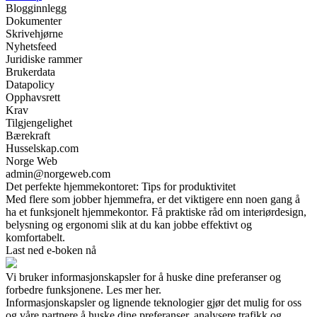
Blogginnlegg
Dokumenter
Skrivehjørne
Nyhetsfeed
Juridiske rammer
Brukerdata
Datapolicy
Opphavsrett
Krav
Tilgjengelighet
Bærekraft
Husselskap.com
Norge Web
admin@norgeweb.com
Det perfekte hjemmekontoret: Tips for produktivitet
Med flere som jobber hjemmefra, er det viktigere enn noen gang å
ha et funksjonelt hjemmekontor. Få praktiske råd om interiørdesign,
belysning og ergonomi slik at du kan jobbe effektivt og
komfortabelt.
Last ned e-boken nå
Vi bruker informasjonskapsler for å huske dine preferanser og
forbedre funksjonene. Les mer her.
Informasjonskapsler og lignende teknologier gjør det mulig for oss
og våre partnere å huske dine preferanser, analysere trafikk og