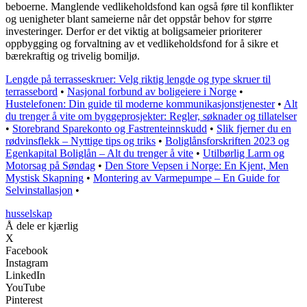
beboerne. Manglende vedlikeholdsfond kan også føre til konflikter
og uenigheter blant sameierne når det oppstår behov for større
investeringer. Derfor er det viktig at boligsameier prioriterer
oppbygging og forvaltning av et vedlikeholdsfond for å sikre et
bærekraftig og trivelig bomiljø.
Lengde på terrasseskruer: Velg riktig lengde og type skruer til
terrassebord
•
Nasjonal forbund av boligeiere i Norge
•
Hustelefonen: Din guide til moderne kommunikasjonstjenester
•
Alt
du trenger å vite om byggeprosjekter: Regler, søknader og tillatelser
•
Storebrand Sparekonto og Fastrenteinnskudd
•
Slik fjerner du en
rødvinsflekk – Nyttige tips og triks
•
Boliglånsforskriften 2023 og
Egenkapital Boliglån – Alt du trenger å vite
•
Utilbørlig Larm og
Motorsag på Søndag
•
Den Store Vepsen i Norge: En Kjent, Men
Mystisk Skapning
•
Montering av Varmepumpe – En Guide for
Selvinstallasjon
•
husselskap
Å dele er kjærlig
X
Facebook
Instagram
LinkedIn
YouTube
Pinterest