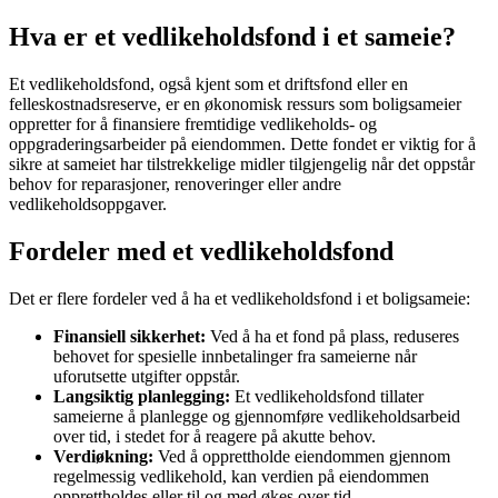
Hva er et vedlikeholdsfond i et sameie?
Et vedlikeholdsfond, også kjent som et driftsfond eller en
felleskostnadsreserve, er en økonomisk ressurs som boligsameier
oppretter for å finansiere fremtidige vedlikeholds- og
oppgraderingsarbeider på eiendommen. Dette fondet er viktig for å
sikre at sameiet har tilstrekkelige midler tilgjengelig når det oppstår
behov for reparasjoner, renoveringer eller andre
vedlikeholdsoppgaver.
Fordeler med et vedlikeholdsfond
Det er flere fordeler ved å ha et vedlikeholdsfond i et boligsameie:
Finansiell sikkerhet:
Ved å ha et fond på plass, reduseres
behovet for spesielle innbetalinger fra sameierne når
uforutsette utgifter oppstår.
Langsiktig planlegging:
Et vedlikeholdsfond tillater
sameierne å planlegge og gjennomføre vedlikeholdsarbeid
over tid, i stedet for å reagere på akutte behov.
Verdiøkning:
Ved å opprettholde eiendommen gjennom
regelmessig vedlikehold, kan verdien på eiendommen
opprettholdes eller til og med økes over tid.