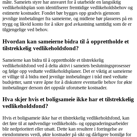
måte. Sameiets styre har ansvaret for å utarbeide en langsiktig
vedlikeholdsplan som identifiserer fremtidige vedlikeholdsbehov og
estimerte kostnader. Fondet bør bygges opp gradvis gjennom
jevnlige innbetalinger fra sameierne, og midlene bør plasseres på en
trygg og likvid konto for å sikre god avkastning samtidig som de er
tilgjengelige ved behov.
Hvordan kan sameierne bidra til å opprettholde et
tilstrekkelig vedlikeholdsfond?
Sameierne kan bidra til å opprettholde et tilstrekkelig
vedlikeholdsfond ved å delta aktivt i sameiets beslutningsprosesser
og følge opp vedtatte vedlikeholdsplaner. Det er viktig at sameierne
er villige til å bidra med jevnlige innbetalinger i tråd med vedtatte
budsjetter, samt være åpne for å diskutere eventuelle behov for økte
innbetalinger dersom det oppstår uforutsette kostnader.
Hva skjer hvis et boligsameie ikke har et tilstrekkelig
vedlikeholdsfond?
Hvis et boligsameie ikke har et tilstrekkelig vedlikeholdsfond, kan
det føre til at nødvendige vedlikeholds- og oppgraderingsarbeider
blir nedprioritert eller utsatt. Dette kan resultere i forringelse av
eiendommens verdi, økte kostnader på sikt og dårligere bomiljø for