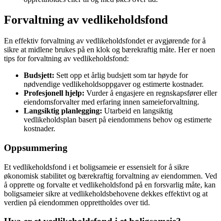
Forvaltning av vedlikeholdsfond
En effektiv forvaltning av vedlikeholdsfondet er avgjørende for å
sikre at midlene brukes på en klok og bærekraftig måte. Her er noen
tips for forvaltning av vedlikeholdsfond:
Budsjett:
Sett opp et årlig budsjett som tar høyde for
nødvendige vedlikeholdsoppgaver og estimerte kostnader.
Profesjonell hjelp:
Vurder å engasjere en regnskapsfører eller
eiendomsforvalter med erfaring innen sameieforvaltning.
Langsiktig planlegging:
Utarbeid en langsiktig
vedlikeholdsplan basert på eiendommens behov og estimerte
kostnader.
Oppsummering
Et vedlikeholdsfond i et boligsameie er essensielt for å sikre
økonomisk stabilitet og bærekraftig forvaltning av eiendommen. Ved
å opprette og forvalte et vedlikeholdsfond på en forsvarlig måte, kan
boligsameier sikre at vedlikeholdsbehovene dekkes effektivt og at
verdien på eiendommen opprettholdes over tid.