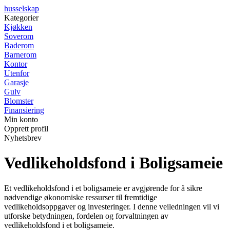
husselskap
Kategorier
Kjøkken
Soverom
Baderom
Barnerom
Kontor
Utenfor
Garasje
Gulv
Blomster
Finansiering
Min konto
Opprett profil
Nyhetsbrev
Vedlikeholdsfond i Boligsameie
Et vedlikeholdsfond i et boligsameie er avgjørende for å sikre
nødvendige økonomiske ressurser til fremtidige
vedlikeholdsoppgaver og investeringer. I denne veiledningen vil vi
utforske betydningen, fordelen og forvaltningen av
vedlikeholdsfond i et boligsameie.