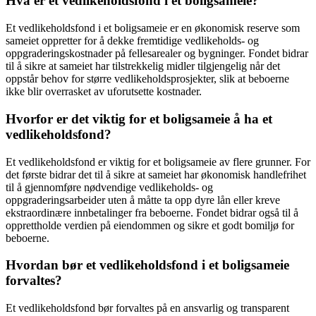
Hva er et vedlikeholdsfond i et boligsameie?
Et vedlikeholdsfond i et boligsameie er en økonomisk reserve som
sameiet oppretter for å dekke fremtidige vedlikeholds- og
oppgraderingskostnader på fellesarealer og bygninger. Fondet bidrar
til å sikre at sameiet har tilstrekkelig midler tilgjengelig når det
oppstår behov for større vedlikeholdsprosjekter, slik at beboerne
ikke blir overrasket av uforutsette kostnader.
Hvorfor er det viktig for et boligsameie å ha et
vedlikeholdsfond?
Et vedlikeholdsfond er viktig for et boligsameie av flere grunner. For
det første bidrar det til å sikre at sameiet har økonomisk handlefrihet
til å gjennomføre nødvendige vedlikeholds- og
oppgraderingsarbeider uten å måtte ta opp dyre lån eller kreve
ekstraordinære innbetalinger fra beboerne. Fondet bidrar også til å
opprettholde verdien på eiendommen og sikre et godt bomiljø for
beboerne.
Hvordan bør et vedlikeholdsfond i et boligsameie
forvaltes?
Et vedlikeholdsfond bør forvaltes på en ansvarlig og transparent