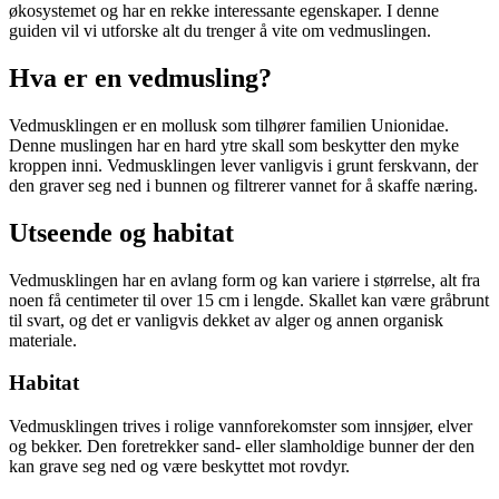
økosystemet og har en rekke interessante egenskaper. I denne
guiden vil vi utforske alt du trenger å vite om vedmuslingen.
Hva er en vedmusling?
Vedmusklingen er en mollusk som tilhører familien Unionidae.
Denne muslingen har en hard ytre skall som beskytter den myke
kroppen inni. Vedmusklingen lever vanligvis i grunt ferskvann, der
den graver seg ned i bunnen og filtrerer vannet for å skaffe næring.
Utseende og habitat
Vedmusklingen har en avlang form og kan variere i størrelse, alt fra
noen få centimeter til over 15 cm i lengde. Skallet kan være gråbrunt
til svart, og det er vanligvis dekket av alger og annen organisk
materiale.
Habitat
Vedmusklingen trives i rolige vannforekomster som innsjøer, elver
og bekker. Den foretrekker sand- eller slamholdige bunner der den
kan grave seg ned og være beskyttet mot rovdyr.