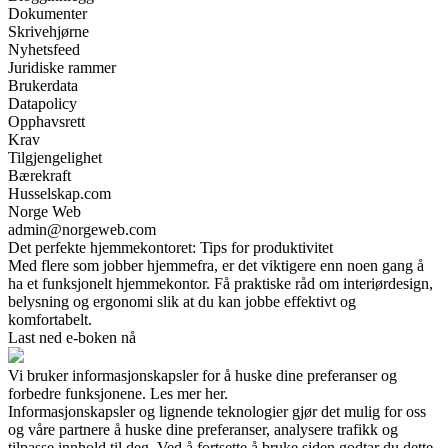
Dokumenter
Skrivehjørne
Nyhetsfeed
Juridiske rammer
Brukerdata
Datapolicy
Opphavsrett
Krav
Tilgjengelighet
Bærekraft
Husselskap.com
Norge Web
admin@norgeweb.com
Det perfekte hjemmekontoret: Tips for produktivitet
Med flere som jobber hjemmefra, er det viktigere enn noen gang å
ha et funksjonelt hjemmekontor. Få praktiske råd om interiørdesign,
belysning og ergonomi slik at du kan jobbe effektivt og
komfortabelt.
Last ned e-boken nå
Vi bruker informasjonskapsler for å huske dine preferanser og
forbedre funksjonene. Les mer her.
Informasjonskapsler og lignende teknologier gjør det mulig for oss
og våre partnere å huske dine preferanser, analysere trafikk og
tilpasse innhold til deg. Ved å fortsette å bruke siden godtar du dette,