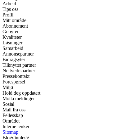
Arbeid
Tips oss
Profil
Mitt område
Abonnement
Gebyrer
Kvaliteter
Løsninger
Samarbeid
Annonsepartner
Bidragsyter
Tilknyttet partner
Nettverkspartner
Pressekontakt
Forespørsel
Miljø
Hold deg oppdatert
Motta meldinger
Sosial
Mail fra oss
Fellesskap
Området
Interne lenker
Sitemap
Blogginnlegg