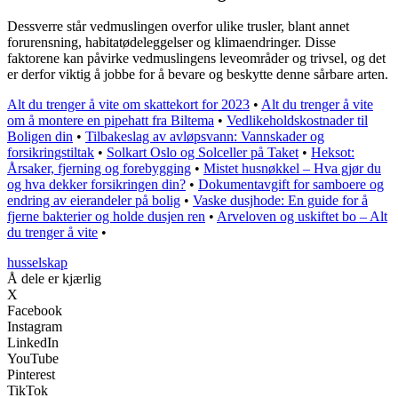
Dessverre står vedmuslingen overfor ulike trusler, blant annet
forurensning, habitatødeleggelser og klimaendringer. Disse
faktorene kan påvirke vedmuslingens leveområder og trivsel, og det
er derfor viktig å jobbe for å bevare og beskytte denne sårbare arten.
Alt du trenger å vite om skattekort for 2023
•
Alt du trenger å vite
om å montere en pipehatt fra Biltema
•
Vedlikeholdskostnader til
Boligen din
•
Tilbakeslag av avløpsvann: Vannskader og
forsikringstiltak
•
Solkart Oslo og Solceller på Taket
•
Heksot:
Årsaker, fjerning og forebygging
•
Mistet husnøkkel – Hva gjør du
og hva dekker forsikringen din?
•
Dokumentavgift for samboere og
endring av eierandeler på bolig
•
Vaske dusjhode: En guide for å
fjerne bakterier og holde dusjen ren
•
Arveloven og uskiftet bo – Alt
du trenger å vite
•
husselskap
Å dele er kjærlig
X
Facebook
Instagram
LinkedIn
YouTube
Pinterest
TikTok