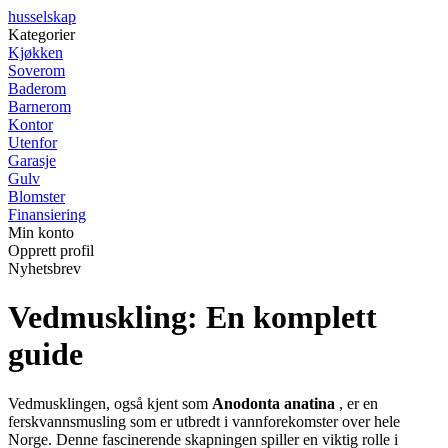
husselskap
Kategorier
Kjøkken
Soverom
Baderom
Barnerom
Kontor
Utenfor
Garasje
Gulv
Blomster
Finansiering
Min konto
Opprett profil
Nyhetsbrev
Vedmuskling: En komplett
guide
Vedmusklingen, også kjent som
Anodonta anatina
, er en
ferskvannsmusling som er utbredt i vannforekomster over hele
Norge. Denne fascinerende skapningen spiller en viktig rolle i