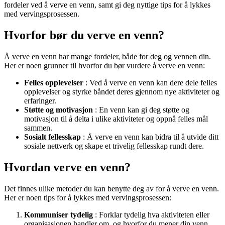
fordeler ved å verve en venn, samt gi deg nyttige tips for å lykkes
med vervingsprosessen.
Hvorfor bør du verve en venn?
Å verve en venn har mange fordeler, både for deg og vennen din.
Her er noen grunner til hvorfor du bør vurdere å verve en venn:
Felles opplevelser
: Ved å verve en venn kan dere dele felles
opplevelser og styrke båndet deres gjennom nye aktiviteter og
erfaringer.
Støtte og motivasjon
: En venn kan gi deg støtte og
motivasjon til å delta i ulike aktiviteter og oppnå felles mål
sammen.
Sosialt fellesskap
: Å verve en venn kan bidra til å utvide ditt
sosiale nettverk og skape et trivelig fellesskap rundt dere.
Hvordan verve en venn?
Det finnes ulike metoder du kan benytte deg av for å verve en venn.
Her er noen tips for å lykkes med vervingsprosessen:
Kommuniser tydelig
: Forklar tydelig hva aktiviteten eller
organisasjonen handler om, og hvorfor du mener din venn