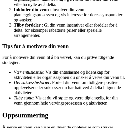
ville ha nytte av å delta.
Inkluder din venn
: Involver din venn i
planleggingsprosessen og vis interesse for deres synspunkter
og ønsker.
Tilby fordeler
: Gi din venn insentiver eller fordeler for å
delta, for eksempel rabatterte priser eller spesielle
arrangementer.
Tips for å motivere din venn
For å motivere din venn til å bli vervet, kan du prøve følgende
strategier:
Vær entusiastisk
: Vis din entusiasme og lidenskap for
aktiviteten eller organisasjonen du ønsker å verve din venn til.
Del suksesshistorier
: Fortell din venn om tidligere positive
opplevelser eller suksesser du har hatt ved å delta i lignende
aktiviteter.
Tilby støtte
: Vis at du vil støtte og være tilgjengelig for din
venn gjennom hele vervingsprosessen og aktiviteten.
Oppsummering
Å verve en venn kan være en givende opplevelse som styrker