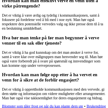
Hvordan kan man effektivt verve en venn uten å
virke påtrengende?
Det er viktig å være ærlig og tydelig i kommunikasjonen, samt å
fokusere på fordelene ved å bli med i noe nytt. Man bør også
respektere den potensielle vervedes valg og ikke presse dem til å ta
en beslutning umiddelbart.
Hva bør man tenke på før man begynner å verve
venner til en sak eller tjeneste?
Det er viktig å ha god kunnskap om det man ønsker å verve for,
samt å være klar over målgruppen man henvender seg til. Man bør
også være forberedt på å svare på spørsmål og innvendinger som
kan komme opp under verveprosessen.
Hvordan kan man følge opp etter å ha vervet en
venn for å sikre at de forblir engasjert?
Det er viktig å opprettholde kommunikasjonen med den vervede, gi
dem støtte og informasjon om videre muligheter eller arrangementer.
Man bør også vise takknemlighet for deres engasjement og bidrag.
Blomster som tåler frost og når du kan plante dem ute
•
Brukendring