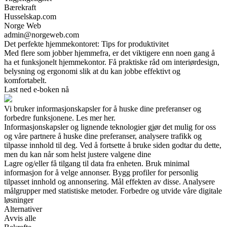
Bærekraft
Husselskap.com
Norge Web
admin@norgeweb.com
Det perfekte hjemmekontoret: Tips for produktivitet
Med flere som jobber hjemmefra, er det viktigere enn noen gang å
ha et funksjonelt hjemmekontor. Få praktiske råd om interiørdesign,
belysning og ergonomi slik at du kan jobbe effektivt og
komfortabelt.
Last ned e-boken nå
Vi bruker informasjonskapsler for å huske dine preferanser og
forbedre funksjonene. Les mer her.
Informasjonskapsler og lignende teknologier gjør det mulig for oss
og våre partnere å huske dine preferanser, analysere trafikk og
tilpasse innhold til deg. Ved å fortsette å bruke siden godtar du dette,
men du kan når som helst justere valgene dine
Lagre og/eller få tilgang til data fra enheten. Bruk minimal
informasjon for å velge annonser. Bygg profiler for personlig
tilpasset innhold og annonsering. Mål effekten av disse. Analysere
målgrupper med statistiske metoder. Forbedre og utvide våre digitale
løsninger
Alternativer
Avvis alle