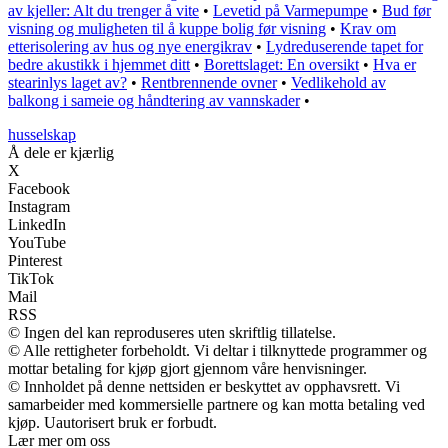
av kjeller: Alt du trenger å vite
•
Levetid på Varmepumpe
•
Bud før
visning og muligheten til å kuppe bolig før visning
•
Krav om
etterisolering av hus og nye energikrav
•
Lydreduserende tapet for
bedre akustikk i hjemmet ditt
•
Borettslaget: En oversikt
•
Hva er
stearinlys laget av?
•
Rentbrennende ovner
•
Vedlikehold av
balkong i sameie og håndtering av vannskader
•
husselskap
Å dele er kjærlig
X
Facebook
Instagram
LinkedIn
YouTube
Pinterest
TikTok
Mail
RSS
© Ingen del kan reproduseres uten skriftlig tillatelse.
© Alle rettigheter forbeholdt. Vi deltar i tilknyttede programmer og
mottar betaling for kjøp gjort gjennom våre henvisninger.
© Innholdet på denne nettsiden er beskyttet av opphavsrett. Vi
samarbeider med kommersielle partnere og kan motta betaling ved
kjøp. Uautorisert bruk er forbudt.
Lær mer om oss