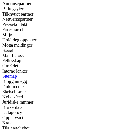
Annonsepartner
Bidragsyter
Tilknyttet partner
Nettverkspartner
Pressekontakt
Forespørsel
Miljø
Hold deg oppdatert
Motta meldinger
Sosial
Mail fra oss
Fellesskap
Området
Interne lenker
Sitemap
Blogginnlegg
Dokumenter
Skrivehjørne
Nyhetsfeed
Juridiske rammer
Brukerdata
Datapolicy
Opphavsrett
Krav
Tilgjengelighet