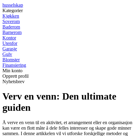
husselskap
Kategorier
Kjøkken
Soverom
Baderom
Barnerom
Kontor
Utenfor
Garasje
Gulv
Blomster
Finansiering
Min konto
Opprett profil
Nyhetsbrev
Verv en venn: Den ultimate
guiden
Å verve en venn til en aktivitet, et arrangement eller en organisasjon
kan være en flott måte å dele felles interesser og skape gode minner
sammen. I denne artikkelen vil vi utforske forskjellige metoder og