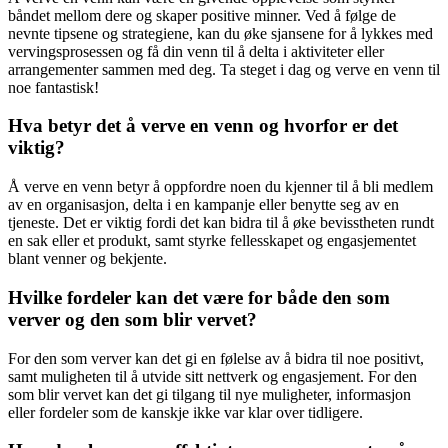
båndet mellom dere og skaper positive minner. Ved å følge de
nevnte tipsene og strategiene, kan du øke sjansene for å lykkes med
vervingsprosessen og få din venn til å delta i aktiviteter eller
arrangementer sammen med deg. Ta steget i dag og verve en venn til
noe fantastisk!
Hva betyr det å verve en venn og hvorfor er det
viktig?
Å verve en venn betyr å oppfordre noen du kjenner til å bli medlem
av en organisasjon, delta i en kampanje eller benytte seg av en
tjeneste. Det er viktig fordi det kan bidra til å øke bevisstheten rundt
en sak eller et produkt, samt styrke fellesskapet og engasjementet
blant venner og bekjente.
Hvilke fordeler kan det være for både den som
verver og den som blir vervet?
For den som verver kan det gi en følelse av å bidra til noe positivt,
samt muligheten til å utvide sitt nettverk og engasjement. For den
som blir vervet kan det gi tilgang til nye muligheter, informasjon
eller fordeler som de kanskje ikke var klar over tidligere.