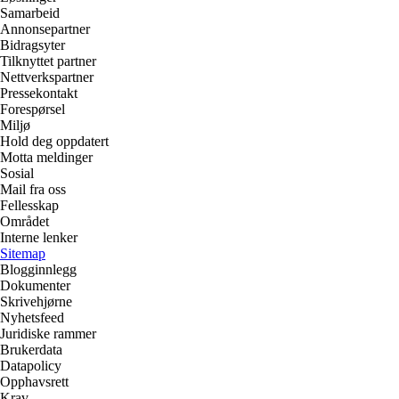
Samarbeid
Annonsepartner
Bidragsyter
Tilknyttet partner
Nettverkspartner
Pressekontakt
Forespørsel
Miljø
Hold deg oppdatert
Motta meldinger
Sosial
Mail fra oss
Fellesskap
Området
Interne lenker
Sitemap
Blogginnlegg
Dokumenter
Skrivehjørne
Nyhetsfeed
Juridiske rammer
Brukerdata
Datapolicy
Opphavsrett
Krav