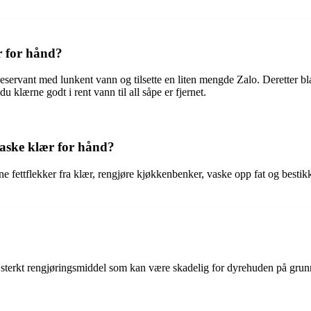
r for hånd?
eservant med lunkent vann og tilsette en liten mengde Zalo. Deretter bla
u klærne godt i rent vann til all såpe er fjernet.
vaske klær for hånd?
e fettflekker fra klær, rengjøre kjøkkenbenker, vaske opp fat og bestikk, 
et sterkt rengjøringsmiddel som kan være skadelig for dyrehuden på grunn