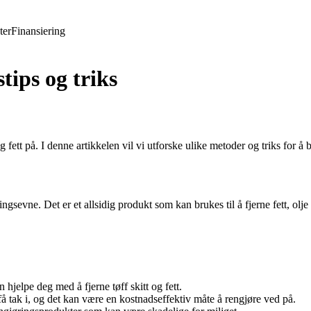
ter
Finansiering
tips og triks
 fett på. I denne artikkelen vil vi utforske ulike metoder og triks for å
gsevne. Det er et allsidig produkt som kan brukes til å fjerne fett, olje o
 hjelpe deg med å fjerne tøff skitt og fett.
få tak i, og det kan være en kostnadseffektiv måte å rengjøre ved på.