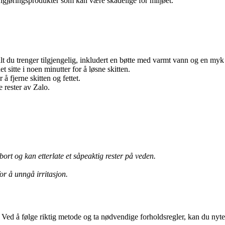
rengjøringsprodukter som kan være skadelige for miljøet.
lt du trenger tilgjengelig, inkludert en bøtte med varmt vann og en myk 
 sitte i noen minutter for å løsne skitten.
å fjerne skitten og fettet.
 rester av Zalo.
ort og kan etterlate et såpeaktig rester på veden.
or å unngå irritasjon.
. Ved å følge riktig metode og ta nødvendige forholdsregler, kan du nyte 