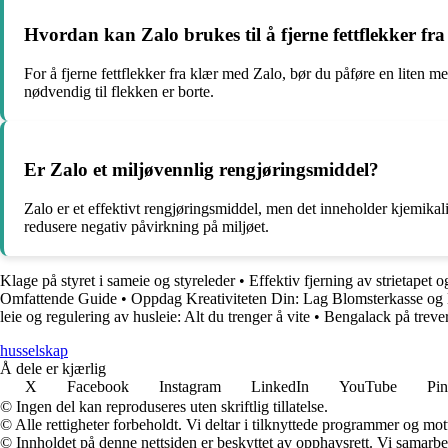
Hvordan kan Zalo brukes til å fjerne fettflekker fr
For å fjerne fettflekker fra klær med Zalo, bør du påføre en liten 
nødvendig til flekken er borte.
Er Zalo et miljøvennlig rengjøringsmiddel?
Zalo er et effektivt rengjøringsmiddel, men det inneholder kjemikali
redusere negativ påvirkning på miljøet.
Klage på styret i sameie og styreleder
•
Effektiv fjerning av strietapet 
Omfattende Guide
•
Oppdag Kreativiteten Din: Lag Blomsterkasse og 
leie og regulering av husleie: Alt du trenger å vite
•
Bengalack på treverk
husselskap
Å dele er kjærlig
X
Facebook
Instagram
LinkedIn
YouTube
Pin
© Ingen del kan reproduseres uten skriftlig tillatelse.
© Alle rettigheter forbeholdt. Vi deltar i tilknyttede programmer og mot
© Innholdet på denne nettsiden er beskyttet av opphavsrett. Vi samarbe