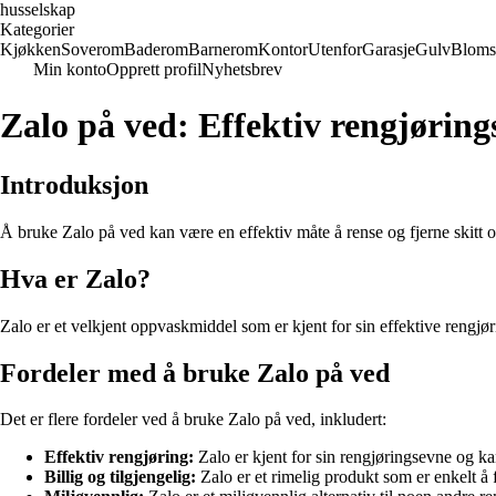
husselskap
Kategorier
Kjøkken
Soverom
Baderom
Barnerom
Kontor
Utenfor
Garasje
Gulv
Bloms
Min konto
Opprett profil
Nyhetsbrev
Zalo på ved: Effektiv rengjørings
Introduksjon
Å bruke Zalo på ved kan være en effektiv måte å rense og fjerne skitt og
Hva er Zalo?
Zalo er et velkjent oppvaskmiddel som er kjent for sin effektive rengjørin
Fordeler med å bruke Zalo på ved
Det er flere fordeler ved å bruke Zalo på ved, inkludert:
Effektiv rengjøring:
Zalo er kjent for sin rengjøringsevne og kan
Billig og tilgjengelig:
Zalo er et rimelig produkt som er enkelt å 