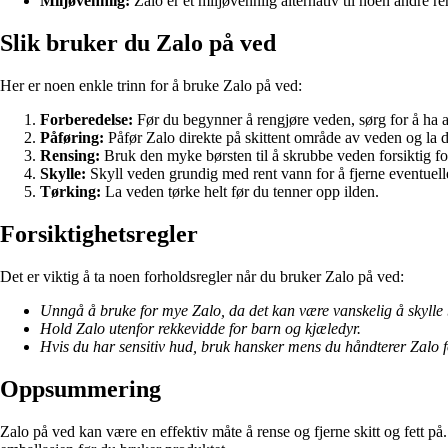
Miljøvennlig:
Zalo er et miljøvennlig alternativ til noen andre 
Slik bruker du Zalo på ved
Her er noen enkle trinn for å bruke Zalo på ved:
Forberedelse:
Før du begynner å rengjøre veden, sørg for å ha a
Påføring:
Påfør Zalo direkte på skittent område av veden og la det
Rensing:
Bruk den myke børsten til å skrubbe veden forsiktig for 
Skylle:
Skyll veden grundig med rent vann for å fjerne eventuelle
Tørking:
La veden tørke helt før du tenner opp ilden.
Forsiktighetsregler
Det er viktig å ta noen forholdsregler når du bruker Zalo på ved:
Unngå å bruke for mye Zalo, da det kan være vanskelig å skylle b
Hold Zalo utenfor rekkevidde for barn og kjæledyr.
Hvis du har sensitiv hud, bruk hansker mens du håndterer Zalo f
Oppsummering
Zalo på ved kan være en effektiv måte å rense og fjerne skitt og fett på