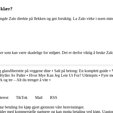
a klær?
mengde Zalo direkte på flekken og gni forsiktig. La Zalo virke i noen mi
er som kan være skadelige for miljøet. Det er derfor viktig å bruke Zal
og glassfiberstrie på veggene dine
•
Salt på betong: En komplett guide
•
Hyller Av Paller
•
Hvor Mye Kan Jeg Leie Ut For? Utleiepris
•
Fyre me
 og tre – Alt du trenger å vite
•
terest
TikTok
Mail
RSS
tar betaling for kjøp gjort gjennom våre henvisninger.
ider med kommersielle partnere og kan motta betaling ved kjøp. Uautori