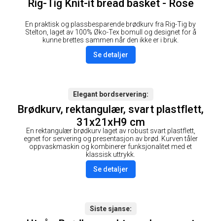
Rig-Tig Knit-it bread basket - Rose
En praktisk og plassbesparende brødkurv fra Rig-Tig by
Stelton, laget av 100% Øko-Tex bomull og designet for å
kunne brettes sammen når den ikke er i bruk.
Se detaljer
Elegant bordservering
Brødkurv, rektangulær, svart plastflett,
31x21xH9 cm
En rektangulær brødkurv laget av robust svart plastflett,
egnet for servering og presentasjon av brød. Kurven tåler
oppvaskmaskin og kombinerer funksjonalitet med et
klassisk uttrykk.
Se detaljer
Siste sjanse