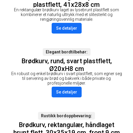
plastflett, 41x28x8 cm
En rektangulær brødkurv laget av lysebrunt plastflett som
kombinerer et naturlig uttrykk med et slitesterkt og
rengjøringsvennlig materiale.
Se detaljer
Elegant bordtilbehør
Brødkurv, rund, svart plastflett,
Ø20xH8 cm
En robust og enkel brødkurv i svart plastflett, som egner seg
til servering av brød og bakverk i både private og
profesjonelle miljøer.
Se detaljer
Rustikk bordoppbevaring
Brødkurv, rektangulær, håndlaget
brunt flett, 30x35x19 cm, front 9 cm