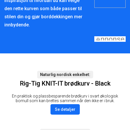
inspirasjon til hvordan du kan velge
den rette kurven som både passer til
stilen din og gjør borddekkingen mer
innbydende.
Naturlig nordisk enkelhet
Rig-Tig KNIT-IT brødkurv - Black
En praktisk og plassbesparende brødkurv i svart økologisk
bomull som kan brettes sammen når den ikke er i bruk.
Se detaljer