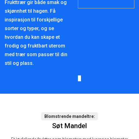
Frukttrær gir både smak og
skjønnhet til hagen. Få
inspirasjon til forskjellige
sorter og typer, og se
hvordan du kan skape et
frodig og fruktbart uterom
med trær som passer til din
stil og plass.
Blomstrende mandeltre
Søt Mandel