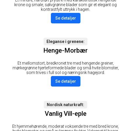
Et mindre, hardført prydtre med karakteristisk hengende
krone og smale, sølvgrønne blader som gir et elegant og
kontrastfylt uttrykk i hagen.
Se detaljer
Eleganse i grenene
Henge-Morbær
Et mellomstort, bredkronet tre med hengende greiner,
mørkegrønne hjerteformede blader og små hvite blomster,
som trives i full sol og næringsrik hagejord.
Se detaljer
Nordisk naturkraft
Vanlig Vill-eple
Et hjemmehørende, moderat voksende tre med bred krone,
hvite blomster og små gulgrønne frukter. Velegnet til hager,