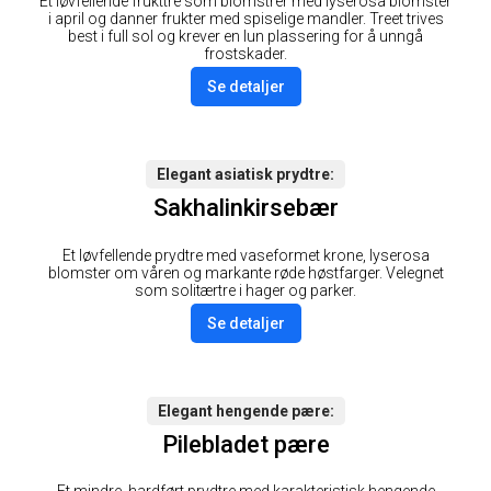
Et løvfellende frukttre som blomstrer med lyserosa blomster
i april og danner frukter med spiselige mandler. Treet trives
best i full sol og krever en lun plassering for å unngå
frostskader.
Se detaljer
Elegant asiatisk prydtre
Sakhalinkirsebær
Et løvfellende prydtre med vaseformet krone, lyserosa
blomster om våren og markante røde høstfarger. Velegnet
som solitærtre i hager og parker.
Se detaljer
Elegant hengende pære
Pilebladet pære