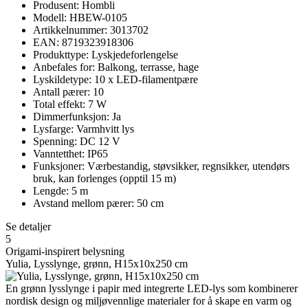
Produsent: Hombli
Modell: HBEW-0105
Artikkelnummer: 3013702
EAN: 8719323918306
Produkttype: Lyskjedeforlengelse
Anbefales for: Balkong, terrasse, hage
Lyskildetype: 10 x LED-filamentpære
Antall pærer: 10
Total effekt: 7 W
Dimmerfunksjon: Ja
Lysfarge: Varmhvitt lys
Spenning: DC 12 V
Vanntetthet: IP65
Funksjoner: Værbestandig, støvsikker, regnsikker, utendørs
bruk, kan forlenges (opptil 15 m)
Lengde: 5 m
Avstand mellom pærer: 50 cm
Se detaljer
5
Origami-inspirert belysning
Yulia, Lysslynge, grønn, H15x10x250 cm
En grønn lysslynge i papir med integrerte LED-lys som kombinerer
nordisk design og miljøvennlige materialer for å skape en varm og