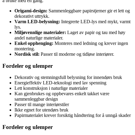
å bruke med en gang.
Origami-design:
Sammenleggbare papirstjerner gir et lett og
dekorativt uttrykk.
Varm LED-belysning:
Integrerte LED-lys med mykt, varmt
lys.
Miljøvennlige materialer:
Laget av papir og tau med høy
andel naturlige materialer.
Enkel opphenging:
Monteres med ledning og krever ingen
montering.
Nordisk stil:
Passer til moderne og tidløse interiører.
Fordeler og ulemper
Dekorativ og stemningsfull belysning for innendørs bruk
Energieffektiv LED-teknologi med lav spenning
Lett konstruksjon i naturlige materialer
Kan gjenbrukes og oppbevares enkelt takket være
sammenleggbar design
Passer til mange interiørstiler
Ikke egnet for utendørs bruk
Papirmaterialet krever forsiktig håndtering for å unngå skader
Fordeler og ulemper