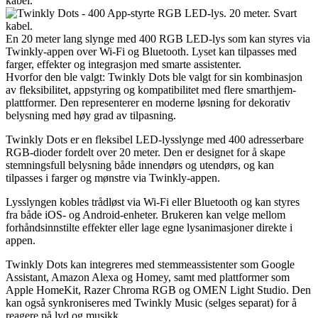
kabel.
En 20 meter lang slynge med 400 RGB LED-lys som kan styres via
Twinkly-appen over Wi-Fi og Bluetooth. Lyset kan tilpasses med
farger, effekter og integrasjon med smarte assistenter.
Hvorfor den ble valgt: Twinkly Dots ble valgt for sin kombinasjon
av fleksibilitet, appstyring og kompatibilitet med flere smarthjem-
plattformer. Den representerer en moderne løsning for dekorativ
belysning med høy grad av tilpasning.
Twinkly Dots er en fleksibel LED-lysslynge med 400 adresserbare
RGB-dioder fordelt over 20 meter. Den er designet for å skape
stemningsfull belysning både innendørs og utendørs, og kan
tilpasses i farger og mønstre via Twinkly-appen.
Lysslyngen kobles trådløst via Wi-Fi eller Bluetooth og kan styres
fra både iOS- og Android-enheter. Brukeren kan velge mellom
forhåndsinnstilte effekter eller lage egne lysanimasjoner direkte i
appen.
Twinkly Dots kan integreres med stemmeassistenter som Google
Assistant, Amazon Alexa og Homey, samt med plattformer som
Apple HomeKit, Razer Chroma RGB og OMEN Light Studio. Den
kan også synkroniseres med Twinkly Music (selges separat) for å
reagere på lyd og musikk.