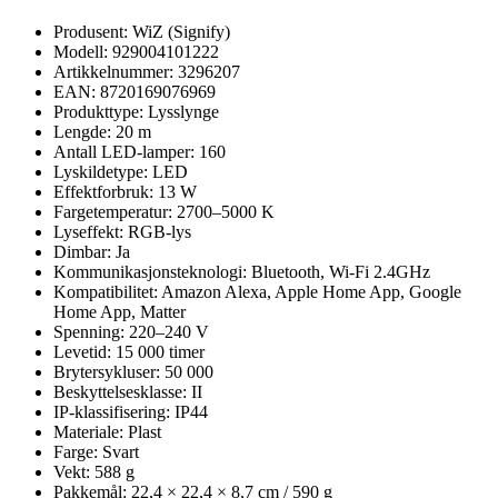
Produsent: WiZ (Signify)
Modell: 929004101222
Artikkelnummer: 3296207
EAN: 8720169076969
Produkttype: Lysslynge
Lengde: 20 m
Antall LED-lamper: 160
Lyskildetype: LED
Effektforbruk: 13 W
Fargetemperatur: 2700–5000 K
Lyseffekt: RGB-lys
Dimbar: Ja
Kommunikasjonsteknologi: Bluetooth, Wi-Fi 2.4GHz
Kompatibilitet: Amazon Alexa, Apple Home App, Google
Home App, Matter
Spenning: 220–240 V
Levetid: 15 000 timer
Brytersykluser: 50 000
Beskyttelsesklasse: II
IP-klassifisering: IP44
Materiale: Plast
Farge: Svart
Vekt: 588 g
Pakkemål: 22,4 × 22,4 × 8,7 cm / 590 g