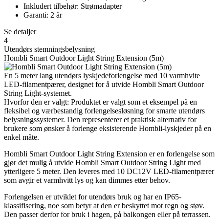
Inkludert tilbehør: Strømadapter
Garanti: 2 år
Se detaljer
4
Utendørs stemningsbelysning
Hombli Smart Outdoor Light String Extension (5m)
En 5 meter lang utendørs lyskjedeforlengelse med 10 varmhvite
LED-filamentpærer, designet for å utvide Hombli Smart Outdoor
String Light-systemet.
Hvorfor den er valgt: Produktet er valgt som et eksempel på en
fleksibel og værbestandig forlengelsesløsning for smarte utendørs
belysningssystemer. Den representerer et praktisk alternativ for
brukere som ønsker å forlenge eksisterende Hombli-lyskjeder på en
enkel måte.
Hombli Smart Outdoor Light String Extension er en forlengelse som
gjør det mulig å utvide Hombli Smart Outdoor String Light med
ytterligere 5 meter. Den leveres med 10 DC12V LED-filamentpærer
som avgir et varmhvitt lys og kan dimmes etter behov.
Forlengelsen er utviklet for utendørs bruk og har en IP65-
klassifisering, noe som betyr at den er beskyttet mot regn og støv.
Den passer derfor for bruk i hagen, på balkongen eller på terrassen.