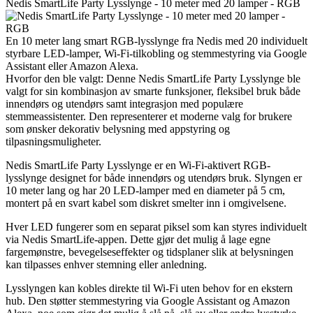
Nedis SmartLife Party Lysslynge - 10 meter med 20 lamper - RGB
En 10 meter lang smart RGB-lysslynge fra Nedis med 20 individuelt
styrbare LED-lamper, Wi-Fi-tilkobling og stemmestyring via Google
Assistant eller Amazon Alexa.
Hvorfor den ble valgt: Denne Nedis SmartLife Party Lysslynge ble
valgt for sin kombinasjon av smarte funksjoner, fleksibel bruk både
innendørs og utendørs samt integrasjon med populære
stemmeassistenter. Den representerer et moderne valg for brukere
som ønsker dekorativ belysning med appstyring og
tilpasningsmuligheter.
Nedis SmartLife Party Lysslynge er en Wi-Fi-aktivert RGB-
lysslynge designet for både innendørs og utendørs bruk. Slyngen er
10 meter lang og har 20 LED-lamper med en diameter på 5 cm,
montert på en svart kabel som diskret smelter inn i omgivelsene.
Hver LED fungerer som en separat piksel som kan styres individuelt
via Nedis SmartLife-appen. Dette gjør det mulig å lage egne
fargemønstre, bevegelseseffekter og tidsplaner slik at belysningen
kan tilpasses enhver stemning eller anledning.
Lysslyngen kan kobles direkte til Wi-Fi uten behov for en ekstern
hub. Den støtter stemmestyring via Google Assistant og Amazon