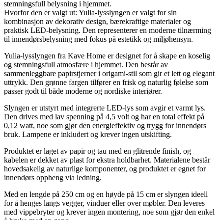
stemningsfull belysning i hjemmet.
Hvorfor den er valgt ut: Yulia-lysslyngen er valgt for sin
kombinasjon av dekorativ design, bærekraftige materialer og
praktisk LED-belysning. Den representerer en moderne tilnærming
til innendørsbelysning med fokus på estetikk og miljøhensyn.
Yulia-lysslyngen fra Kave Home er designet for å skape en koselig
og stemningsfull atmosfære i hjemmet. Den består av
sammenleggbare papirstjerner i origami-stil som gir et lett og elegant
uttrykk. Den grønne fargen tilfører en frisk og naturlig følelse som
passer godt til både moderne og nordiske interiører.
Slyngen er utstyrt med integrerte LED-lys som avgir et varmt lys.
Den drives med lav spenning på 4,5 volt og har en total effekt på
0,12 watt, noe som gjør den energieffektiv og trygg for innendørs
bruk. Lampene er inkludert og krever ingen utskifting.
Produktet er laget av papir og tau med en glitrende finish, og
kabelen er dekket av plast for ekstra holdbarhet. Materialene består
hovedsakelig av naturlige komponenter, og produktet er egnet for
innendørs oppheng via ledning.
Med en lengde på 250 cm og en høyde på 15 cm er slyngen ideell
for å henges langs vegger, vinduer eller over møbler. Den leveres
med vippebryter og krever ingen montering, noe som gjør den enkel