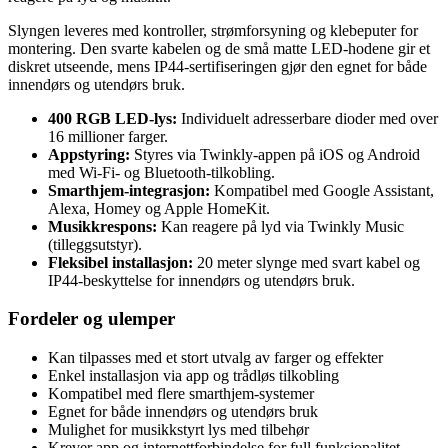
Slyngen leveres med kontroller, strømforsyning og klebeputer for
montering. Den svarte kabelen og de små matte LED-hodene gir et
diskret utseende, mens IP44-sertifiseringen gjør den egnet for både
innendørs og utendørs bruk.
400 RGB LED-lys:
Individuelt adresserbare dioder med over
16 millioner farger.
Appstyring:
Styres via Twinkly-appen på iOS og Android
med Wi-Fi- og Bluetooth-tilkobling.
Smarthjem-integrasjon:
Kompatibel med Google Assistant,
Alexa, Homey og Apple HomeKit.
Musikkrespons:
Kan reagere på lyd via Twinkly Music
(tilleggsutstyr).
Fleksibel installasjon:
20 meter slynge med svart kabel og
IP44-beskyttelse for innendørs og utendørs bruk.
Fordeler og ulemper
Kan tilpasses med et stort utvalg av farger og effekter
Enkel installasjon via app og trådløs tilkobling
Kompatibel med flere smarthjem-systemer
Egnet for både innendørs og utendørs bruk
Mulighet for musikkstyrt lys med tilbehør
Krever app og internettforbindelse for full funksjonalitet