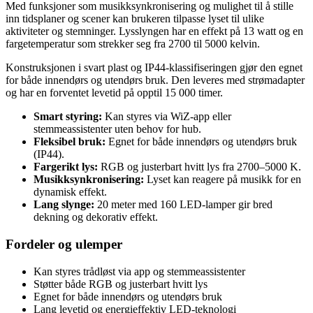
Med funksjoner som musikksynkronisering og mulighet til å stille
inn tidsplaner og scener kan brukeren tilpasse lyset til ulike
aktiviteter og stemninger. Lysslyngen har en effekt på 13 watt og en
fargetemperatur som strekker seg fra 2700 til 5000 kelvin.
Konstruksjonen i svart plast og IP44-klassifiseringen gjør den egnet
for både innendørs og utendørs bruk. Den leveres med strømadapter
og har en forventet levetid på opptil 15 000 timer.
Smart styring:
Kan styres via WiZ-app eller
stemmeassistenter uten behov for hub.
Fleksibel bruk:
Egnet for både innendørs og utendørs bruk
(IP44).
Fargerikt lys:
RGB og justerbart hvitt lys fra 2700–5000 K.
Musikksynkronisering:
Lyset kan reagere på musikk for en
dynamisk effekt.
Lang slynge:
20 meter med 160 LED-lamper gir bred
dekning og dekorativ effekt.
Fordeler og ulemper
Kan styres trådløst via app og stemmeassistenter
Støtter både RGB og justerbart hvitt lys
Egnet for både innendørs og utendørs bruk
Lang levetid og energieffektiv LED-teknologi