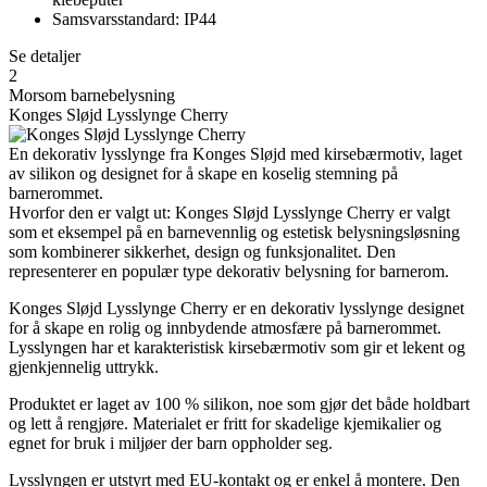
Samsvarsstandard: IP44
Se detaljer
2
Morsom barnebelysning
Konges Sløjd Lysslynge Cherry
En dekorativ lysslynge fra Konges Sløjd med kirsebærmotiv, laget
av silikon og designet for å skape en koselig stemning på
barnerommet.
Hvorfor den er valgt ut: Konges Sløjd Lysslynge Cherry er valgt
som et eksempel på en barnevennlig og estetisk belysningsløsning
som kombinerer sikkerhet, design og funksjonalitet. Den
representerer en populær type dekorativ belysning for barnerom.
Konges Sløjd Lysslynge Cherry er en dekorativ lysslynge designet
for å skape en rolig og innbydende atmosfære på barnerommet.
Lysslyngen har et karakteristisk kirsebærmotiv som gir et lekent og
gjenkjennelig uttrykk.
Produktet er laget av 100 % silikon, noe som gjør det både holdbart
og lett å rengjøre. Materialet er fritt for skadelige kjemikalier og
egnet for bruk i miljøer der barn oppholder seg.
Lysslyngen er utstyrt med EU-kontakt og er enkel å montere. Den