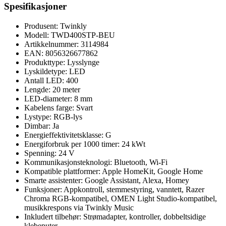
Spesifikasjoner
Produsent: Twinkly
Modell: TWD400STP-BEU
Artikkelnummer: 3114984
EAN: 8056326677862
Produkttype: Lysslynge
Lyskildetype: LED
Antall LED: 400
Lengde: 20 meter
LED-diameter: 8 mm
Kabelens farge: Svart
Lystype: RGB-lys
Dimbar: Ja
Energieffektivitetsklasse: G
Energiforbruk per 1000 timer: 24 kWt
Spenning: 24 V
Kommunikasjonsteknologi: Bluetooth, Wi-Fi
Kompatible plattformer: Apple HomeKit, Google Home
Smarte assistenter: Google Assistant, Alexa, Homey
Funksjoner: Appkontroll, stemmestyring, vanntett, Razer
Chroma RGB-kompatibel, OMEN Light Studio-kompatibel,
musikkrespons via Twinkly Music
Inkludert tilbehør: Strømadapter, kontroller, dobbeltsidige
klebeputer