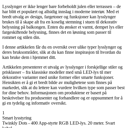
Lysslynger er ikke lenger bare forbeholdt julen eller terrassen – de
har blitt et populært og allsidig innslag i moderne interiør. Med et
bredt utvalg av design, fargetoner og funksjoner kan lysslynger
brukes til å skape alt fra en koselig stemning i stuen til dekorativ
belysning på balkongen. Enten du ønsker et varmt, dempet lys eller
fargeskiftende belysning, finnes det en løsning som passer til
rommet og stilen din.
I denne artikkelen får du en oversikt over ulike typer lysslynger og
deres bruksområder, slik at du kan finne inspirasjon til hvordan du
kan bruke dem i hjemmet ditt.
Artikkelen presenterer et utvalg av lysslynger i forskjellige stiler og
prisklasser – fra klassiske modeller med små LED-lys til mer
dekorative varianter med unike former eller smarte funksjoner.
Hensikten er å gi et bredt bilde av mulighetene som finnes på
markedet, slik at du lettere kan vurdere hvilken type som passer best
for dine behov. Informasjonen om produktene er basert på
beskrivelser fra produsenter og forhandlere og er oppsummert for å
gi en tydelig og informativ oversikt.
1
Smart lysstyring
Twinkly Dots - 400 App-styrte RGB LED-lys. 20 meter. Svart