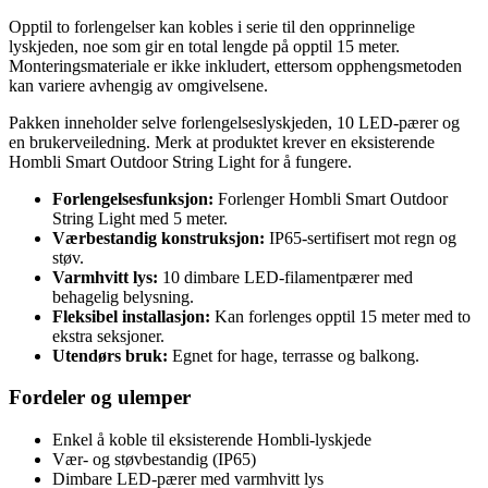
Opptil to forlengelser kan kobles i serie til den opprinnelige
lyskjeden, noe som gir en total lengde på opptil 15 meter.
Monteringsmateriale er ikke inkludert, ettersom opphengsmetoden
kan variere avhengig av omgivelsene.
Pakken inneholder selve forlengelseslyskjeden, 10 LED-pærer og
en brukerveiledning. Merk at produktet krever en eksisterende
Hombli Smart Outdoor String Light for å fungere.
Forlengelsesfunksjon:
Forlenger Hombli Smart Outdoor
String Light med 5 meter.
Værbestandig konstruksjon:
IP65-sertifisert mot regn og
støv.
Varmhvitt lys:
10 dimbare LED-filamentpærer med
behagelig belysning.
Fleksibel installasjon:
Kan forlenges opptil 15 meter med to
ekstra seksjoner.
Utendørs bruk:
Egnet for hage, terrasse og balkong.
Fordeler og ulemper
Enkel å koble til eksisterende Hombli-lyskjede
Vær- og støvbestandig (IP65)
Dimbare LED-pærer med varmhvitt lys