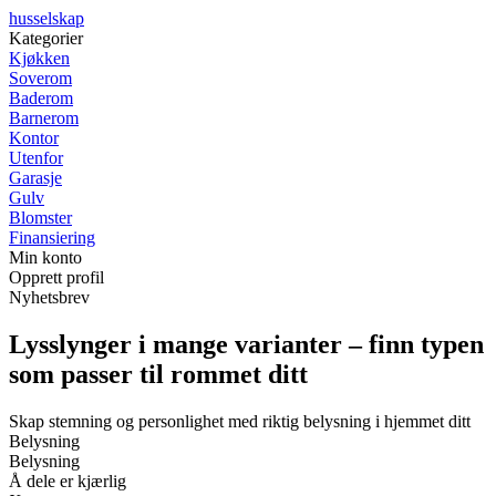
husselskap
Kategorier
Kjøkken
Soverom
Baderom
Barnerom
Kontor
Utenfor
Garasje
Gulv
Blomster
Finansiering
Min konto
Opprett profil
Nyhetsbrev
Lysslynger i mange varianter – finn typen
som passer til rommet ditt
Skap stemning og personlighet med riktig belysning i hjemmet ditt
Belysning
Belysning
Å dele er kjærlig