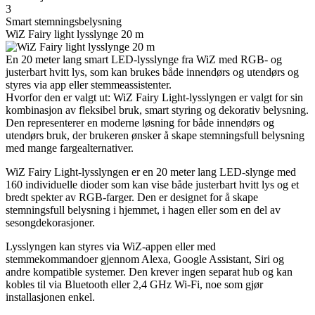
3
Smart stemningsbelysning
WiZ Fairy light lysslynge 20 m
En 20 meter lang smart LED-lysslynge fra WiZ med RGB- og
justerbart hvitt lys, som kan brukes både innendørs og utendørs og
styres via app eller stemmeassistenter.
Hvorfor den er valgt ut: WiZ Fairy Light-lysslyngen er valgt for sin
kombinasjon av fleksibel bruk, smart styring og dekorativ belysning.
Den representerer en moderne løsning for både innendørs og
utendørs bruk, der brukeren ønsker å skape stemningsfull belysning
med mange fargealternativer.
WiZ Fairy Light-lysslyngen er en 20 meter lang LED-slynge med
160 individuelle dioder som kan vise både justerbart hvitt lys og et
bredt spekter av RGB-farger. Den er designet for å skape
stemningsfull belysning i hjemmet, i hagen eller som en del av
sesongdekorasjoner.
Lysslyngen kan styres via WiZ-appen eller med
stemmekommandoer gjennom Alexa, Google Assistant, Siri og
andre kompatible systemer. Den krever ingen separat hub og kan
kobles til via Bluetooth eller 2,4 GHz Wi-Fi, noe som gjør
installasjonen enkel.