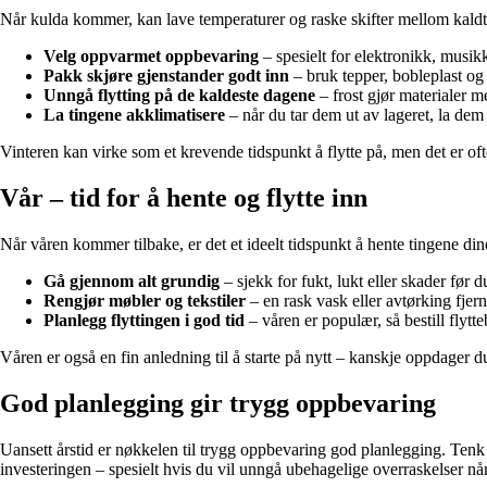
Når kulda kommer, kan lave temperaturer og raske skifter mellom kaldt 
Velg oppvarmet oppbevaring
– spesielt for elektronikk, musik
Pakk skjøre gjenstander godt inn
– bruk tepper, bobleplast og 
Unngå flytting på de kaldeste dagene
– frost gjør materialer m
La tingene akklimatisere
– når du tar dem ut av lageret, la dem
Vinteren kan virke som et krevende tidspunkt å flytte på, men det er ofte
Vår – tid for å hente og flytte inn
Når våren kommer tilbake, er det et ideelt tidspunkt å hente tingene din
Gå gjennom alt grundig
– sjekk for fukt, lukt eller skader før du
Rengjør møbler og tekstiler
– en rask vask eller avtørking fjern
Planlegg flyttingen i god tid
– våren er populær, så bestill flytteb
Våren er også en fin anledning til å starte på nytt – kanskje oppdager d
God planlegging gir trygg oppbevaring
Uansett årstid er nøkkelen til trygg oppbevaring god planlegging. Tenk g
investeringen – spesielt hvis du vil unngå ubehagelige overraskelser når 