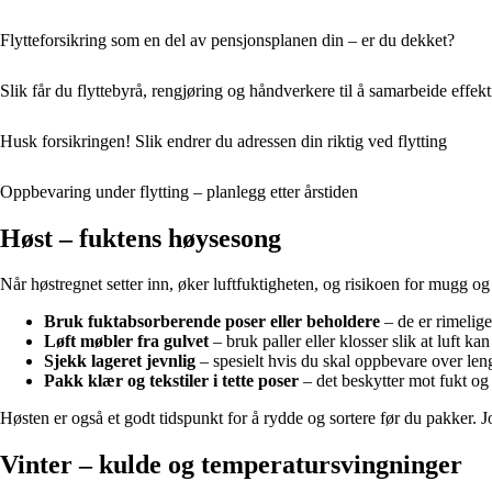
Flytteforsikring som en del av pensjonsplanen din – er du dekket?
Slik får du flyttebyrå, rengjøring og håndverkere til å samarbeide effekt
Husk forsikringen! Slik endrer du adressen din riktig ved flytting
Oppbevaring under flytting – planlegg etter årstiden
Høst – fuktens høysesong
Når høstregnet setter inn, øker luftfuktigheten, og risikoen for mugg og f
Bruk fuktabsorberende poser eller beholdere
– de er rimelige
Løft møbler fra gulvet
– bruk paller eller klosser slik at luft kan
Sjekk lageret jevnlig
– spesielt hvis du skal oppbevare over leng
Pakk klær og tekstiler i tette poser
– det beskytter mot fukt og 
Høsten er også et godt tidspunkt for å rydde og sortere før du pakker. J
Vinter – kulde og temperatursvingninger