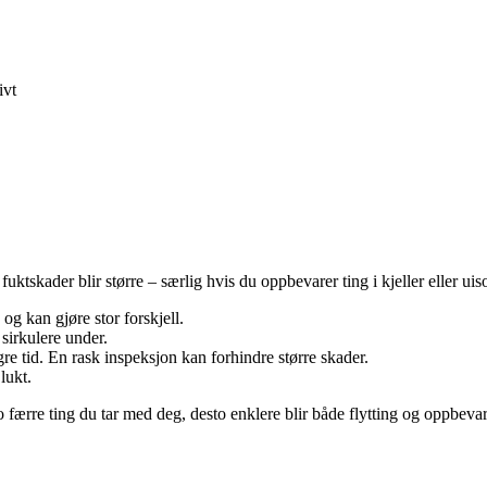
ivt
uktskader blir større – særlig hvis du oppbevarer ting i kjeller eller uiso
 og kan gjøre stor forskjell.
 sirkulere under.
re tid. En rask inspeksjon kan forhindre større skader.
lukt.
o færre ting du tar med deg, desto enklere blir både flytting og oppbeva