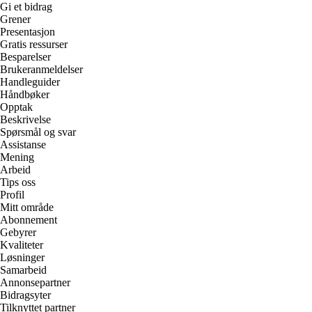
Gi et bidrag
Grener
Presentasjon
Gratis ressurser
Besparelser
Brukeranmeldelser
Handleguider
Håndbøker
Opptak
Beskrivelse
Spørsmål og svar
Assistanse
Mening
Arbeid
Tips oss
Profil
Mitt område
Abonnement
Gebyrer
Kvaliteter
Løsninger
Samarbeid
Annonsepartner
Bidragsyter
Tilknyttet partner