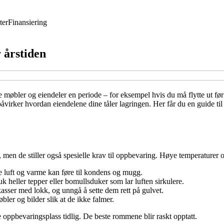
ter
Finansiering
 årstiden
 møbler og eiendeler en periode – for eksempel hvis du må flytte ut før
påvirker hvordan eiendelene dine tåler lagringen. Her får du en guide t
 men de stiller også spesielle krav til oppbevaring. Høye temperaturer o
de luft og varme kan føre til kondens og mugg.
uk heller tepper eller bomullsduker som lar luften sirkulere.
asser med lokk, og unngå å sette dem rett på gulvet.
bler og bilder slik at de ikke falmer.
e oppbevaringsplass tidlig. De beste rommene blir raskt opptatt.