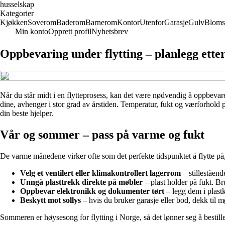
husselskap
Kategorier
Kjøkken
Soverom
Baderom
Barnerom
Kontor
Utenfor
Garasje
Gulv
Bloms
Min konto
Opprett profil
Nyhetsbrev
Oppbevaring under flytting – planlegg etter
Når du står midt i en flytteprosess, kan det være nødvendig å oppbevare
dine, avhenger i stor grad av årstiden. Temperatur, fukt og værforhold 
din beste hjelper.
Vår og sommer – pass på varme og fukt
De varme månedene virker ofte som det perfekte tidspunktet å flytte på,
Velg et ventilert eller klimakontrollert lagerrom
– stilleståen
Unngå plasttrekk direkte på møbler
– plast holder på fukt. Br
Oppbevar elektronikk og dokumenter tørt
– legg dem i plastk
Beskytt mot sollys
– hvis du bruker garasje eller bod, dekk til mø
Sommeren er høysesong for flytting i Norge, så det lønner seg å bestill