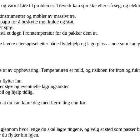
og varmt føre til problemer. Treverk kan sprekke eller slå seg, og elek
kinstrumenter og møbler av massivt tre.
papp for å beskytte mot kulde og støt.
er sprø.
 stå et døgn i romtemperatur før du pakker dem ut.
 lavere etterspørsel etter både flyttehjelp og lagerplass – noe som kan gi
e ut av oppbevaring. Temperaturen er mild, og risikoen for frost og fukt 
 flytter inn.
er støv og eventuelle lagringslukter.
il og hjelp tidlig.
u at du kan klare deg med færre ting enn før.
jennom hvor lenge du skal lagre tingene, og velg et sted som passer både
du flytter inn igjen.