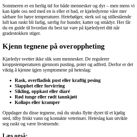
Sommeren er en herlig tid for både mennesker og dyr – men mens vi
kan kjøle oss ned med en is eller et bad, er kjæledyrene våre mer
sårbare for høye temperaturer. Hetebølger, sterk sol og stillestående
luft kan raskt bli farlig, særlig for hunder, katter og smådyr. Her får
du en guide til hvordan du best tar vare på kjæledyret ditt når
gradestokken stiger.
Kjenn tegnene på overoppheting
Kjæledyr svetter ikke slik som mennesker. De regulerer
kroppstemperaturen gjennom pusting, poter og adferd. Derfor er det
viktig å kjenne igjen symptomene på heteslag:
Rask, overfladisk pust eller kraftig pesing
Slapphet eller forvirring
Sikling, oppkast eller diaré
Rød tunge eller rødt tannkjøtt
Kollaps eller kramper
Oppdager du disse tegnene, må du straks flytte dyret til et kjølig
sted, tilby friskt vann og kontakte veterinær. Heteslag kan utvikle
seg raskt og være livstruende.
Læs også: