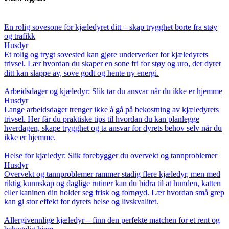
En rolig sovesone for kjæledyret ditt – skap trygghet borte fra støy
og trafikk
Husdyr
Et rolig og trygt sovested kan gjøre underverker for kjæledyrets
trivsel. Lær hvordan du skaper en sone fri for støy og uro, der dyret
ditt kan slappe av, sove godt og hente ny energi.
Arbeidsdager og kjæledyr: Slik tar du ansvar når du ikke er hjemme
Husdyr
Lange arbeidsdager trenger ikke å gå på bekostning av kjæledyrets
trivsel. Her får du praktiske tips til hvordan du kan planlegge
hverdagen, skape trygghet og ta ansvar for dyrets behov selv når du
ikke er hjemme.
Helse for kjæledyr: Slik forebygger du overvekt og tannproblemer
Husdyr
Overvekt og tannproblemer rammer stadig flere kjæledyr, men med
riktig kunnskap og daglige rutiner kan du bidra til at hunden, katten
eller kaninen din holder seg frisk og fornøyd. Lær hvordan små grep
kan gi stor effekt for dyrets helse og livskvalitet.
Allergivennlige kjæledyr – finn den perfekte matchen for et rent og