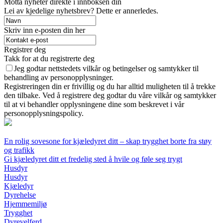
Motta nyheter direkte i innboksen din
Lei av kjedelige nyhetsbrev? Dette er annerledes.
Skriv inn e-posten din her
Registrer deg
Takk for at du registrerte deg
Jeg godtar nettstedets vilkår og betingelser og samtykker til
behandling av personopplysninger.
Registreringen din er frivillig og du har alltid muligheten til å trekke
den tilbake. Ved å registrere deg godtar du våre vilkår og samtykker
til at vi behandler opplysningene dine som beskrevet i vår
personopplysningspolicy.
En rolig sovesone for kjæledyret ditt – skap trygghet borte fra støy
og trafikk
Gi kjæledyret ditt et fredelig sted å hvile og føle seg trygt
Husdyr
Husdyr
Kjæledyr
Dyrehelse
Hjemmemiljø
Trygghet
Dyrevelferd