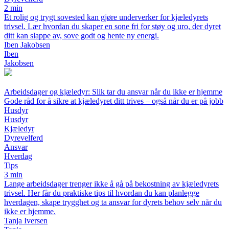
2 min
Et rolig og trygt sovested kan gjøre underverker for kjæledyrets
trivsel. Lær hvordan du skaper en sone fri for støy og uro, der dyret
ditt kan slappe av, sove godt og hente ny energi.
Iben Jakobsen
Iben
Jakobsen
Arbeidsdager og kjæledyr: Slik tar du ansvar når du ikke er hjemme
Gode råd for å sikre at kjæledyret ditt trives – også når du er på jobb
Husdyr
Husdyr
Kjæledyr
Dyrevelferd
Ansvar
Hverdag
Tips
3 min
Lange arbeidsdager trenger ikke å gå på bekostning av kjæledyrets
trivsel. Her får du praktiske tips til hvordan du kan planlegge
hverdagen, skape trygghet og ta ansvar for dyrets behov selv når du
ikke er hjemme.
Tanja Iversen