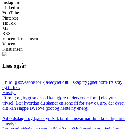
Instagram
LinkedIn
YouTube
Pinterest
TikTok
Mail
RSS
Vincent Kristiansen
Vincent
Kristiansen
Læs også:
En rolig sovesone for kjæledyret ditt – skap trygghet borte fra støy
og trafikk
Husdyr
Et rolig og trygt sovested kan gjøre underverker for kjæledyrets
trivsel. Lær hvordan du skaper en sone fri for støy og uro, der dyret
ditt kan slappe av, sove godt og hente ny energi.
Arbeidsdager og kjæledyr: Slik tar du ansvar når du ikke er hjemme
Husdyr
Lange arbeidsdager trenger ikke å gå på bekostning av kjæledyrets