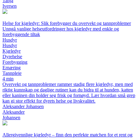
Tanja
Iversen
Helse for kjæledyr: Slik forebygger du overvekt og tannproblemer
Unngå vanlige helseutfordringer hos kjæledyr med enkle og
forebyggende tiltak
Husdyr
Husdyr
Kjæledyr
Dyrehelse
Forebygging
Ernæring
Tannpleie
4 min
Overvekt og tannproblemer rammer stadig flere kjæledyr, men med
riktig kunnskap og daglige rutiner kan du bidra til at hunden, katten
eller kaninen din holder seg frisk og fornøyd. Lær hvordan små grep
kan gi stor effekt for dyrets helse og livskvalitet.
Aleksander Johansen
Aleksander
Johansen
Allergivennlige kjæledyr – finn den perfekte matchen for et rent og