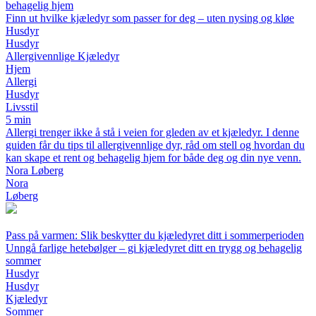
behagelig hjem
Finn ut hvilke kjæledyr som passer for deg – uten nysing og kløe
Husdyr
Husdyr
Allergivennlige Kjæledyr
Hjem
Allergi
Husdyr
Livsstil
5 min
Allergi trenger ikke å stå i veien for gleden av et kjæledyr. I denne
guiden får du tips til allergivennlige dyr, råd om stell og hvordan du
kan skape et rent og behagelig hjem for både deg og din nye venn.
Nora Løberg
Nora
Løberg
Pass på varmen: Slik beskytter du kjæledyret ditt i sommerperioden
Unngå farlige hetebølger – gi kjæledyret ditt en trygg og behagelig
sommer
Husdyr
Husdyr
Kjæledyr
Sommer