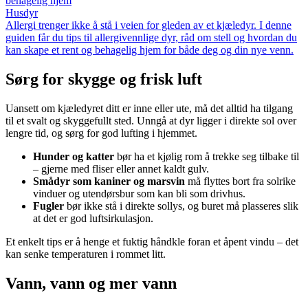
behagelig hjem
Husdyr
Allergi trenger ikke å stå i veien for gleden av et kjæledyr. I denne
guiden får du tips til allergivennlige dyr, råd om stell og hvordan du
kan skape et rent og behagelig hjem for både deg og din nye venn.
Sørg for skygge og frisk luft
Uansett om kjæledyret ditt er inne eller ute, må det alltid ha tilgang
til et svalt og skyggefullt sted. Unngå at dyr ligger i direkte sol over
lengre tid, og sørg for god lufting i hjemmet.
Hunder og katter
bør ha et kjølig rom å trekke seg tilbake til
– gjerne med fliser eller annet kaldt gulv.
Smådyr som kaniner og marsvin
må flyttes bort fra solrike
vinduer og utendørsbur som kan bli som drivhus.
Fugler
bør ikke stå i direkte sollys, og buret må plasseres slik
at det er god luftsirkulasjon.
Et enkelt tips er å henge et fuktig håndkle foran et åpent vindu – det
kan senke temperaturen i rommet litt.
Vann, vann og mer vann