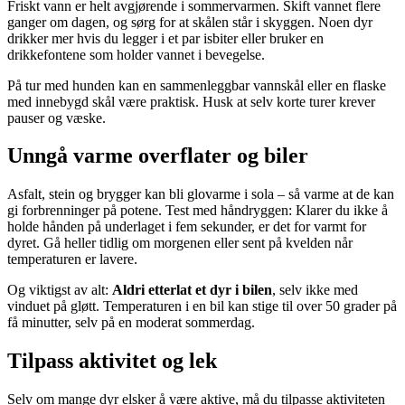
Friskt vann er helt avgjørende i sommervarmen. Skift vannet flere
ganger om dagen, og sørg for at skålen står i skyggen. Noen dyr
drikker mer hvis du legger i et par isbiter eller bruker en
drikkefontene som holder vannet i bevegelse.
På tur med hunden kan en sammenleggbar vannskål eller en flaske
med innebygd skål være praktisk. Husk at selv korte turer krever
pauser og væske.
Unngå varme overflater og biler
Asfalt, stein og brygger kan bli glovarme i sola – så varme at de kan
gi forbrenninger på potene. Test med håndryggen: Klarer du ikke å
holde hånden på underlaget i fem sekunder, er det for varmt for
dyret. Gå heller tidlig om morgenen eller sent på kvelden når
temperaturen er lavere.
Og viktigst av alt:
Aldri etterlat et dyr i bilen
, selv ikke med
vinduet på gløtt. Temperaturen i en bil kan stige til over 50 grader på
få minutter, selv på en moderat sommerdag.
Tilpass aktivitet og lek
Selv om mange dyr elsker å være aktive, må du tilpasse aktiviteten