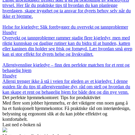
trivsel. Her får du praktiske tips til hvordan du kan planlegge
hverdagen, skape trygghet og ta ansvar for dyrets behov selv når du
ikke er hjemme.
Helse for kjæledyr: Slik forebygger du overvekt og tannproblemer
Husdyr
Overvekt og tannproblemer rammer stadig flere kjæledyr, men med
riktig kunnskap og daglige rutiner kan du bidra til at hunden, katten
eller kaninen din holder seg frisk og fornøyd. Lær hvordan små grep
kan gi stor effekt for dyrets helse og livskvalitet.
Allergivennlige kjæledyr – finn den perfekte matchen for et rent og
behagelig hjem
Husdyr
Allergi trenger ikke å stå i veien for gleden av et kjæledyr. I denne
guiden får du tips til allergivennlige dyr, råd om stell og hvordan du
kan skape et rent og behagelig hjem for både deg og din nye venn.
Det perfekte hjemmekontoret: Tips for produktivitet
Med flere som jobber hjemmefra, er det viktigere enn noen gang å
ha et funksjonelt hjemmekontor. Få praktiske råd om interiørdesign,
belysning og ergonomi slik at du kan jobbe effektivt og
komfortabelt.
Last ned e-boken nå