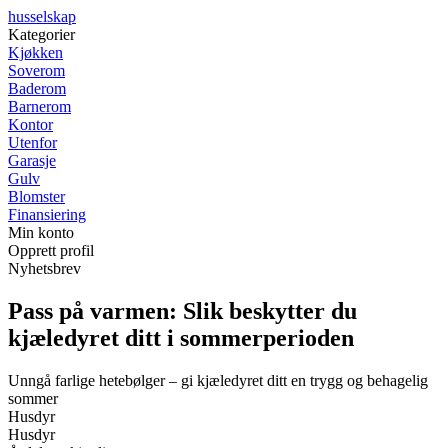
husselskap
Kategorier
Kjøkken
Soverom
Baderom
Barnerom
Kontor
Utenfor
Garasje
Gulv
Blomster
Finansiering
Min konto
Opprett profil
Nyhetsbrev
Pass på varmen: Slik beskytter du
kjæledyret ditt i sommerperioden
Unngå farlige hetebølger – gi kjæledyret ditt en trygg og behagelig
sommer
Husdyr
Husdyr