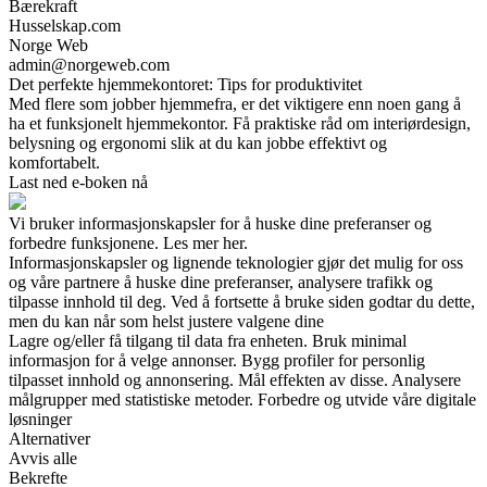
Bærekraft
Husselskap.com
Norge Web
admin@norgeweb.com
Det perfekte hjemmekontoret: Tips for produktivitet
Med flere som jobber hjemmefra, er det viktigere enn noen gang å
ha et funksjonelt hjemmekontor. Få praktiske råd om interiørdesign,
belysning og ergonomi slik at du kan jobbe effektivt og
komfortabelt.
Last ned e-boken nå
Vi bruker informasjonskapsler for å huske dine preferanser og
forbedre funksjonene. Les mer her.
Informasjonskapsler og lignende teknologier gjør det mulig for oss
og våre partnere å huske dine preferanser, analysere trafikk og
tilpasse innhold til deg. Ved å fortsette å bruke siden godtar du dette,
men du kan når som helst justere valgene dine
Lagre og/eller få tilgang til data fra enheten. Bruk minimal
informasjon for å velge annonser. Bygg profiler for personlig
tilpasset innhold og annonsering. Mål effekten av disse. Analysere
målgrupper med statistiske metoder. Forbedre og utvide våre digitale
løsninger
Alternativer
Avvis alle
Bekrefte