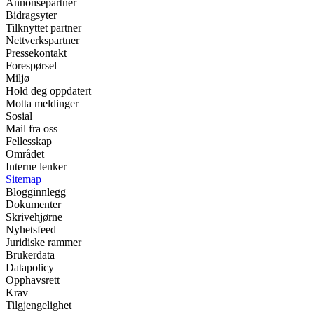
Annonsepartner
Bidragsyter
Tilknyttet partner
Nettverkspartner
Pressekontakt
Forespørsel
Miljø
Hold deg oppdatert
Motta meldinger
Sosial
Mail fra oss
Fellesskap
Området
Interne lenker
Sitemap
Blogginnlegg
Dokumenter
Skrivehjørne
Nyhetsfeed
Juridiske rammer
Brukerdata
Datapolicy
Opphavsrett
Krav
Tilgjengelighet