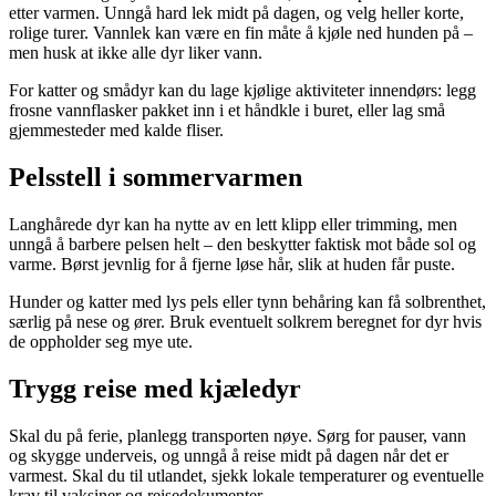
etter varmen. Unngå hard lek midt på dagen, og velg heller korte,
rolige turer. Vannlek kan være en fin måte å kjøle ned hunden på –
men husk at ikke alle dyr liker vann.
For katter og smådyr kan du lage kjølige aktiviteter innendørs: legg
frosne vannflasker pakket inn i et håndkle i buret, eller lag små
gjemmesteder med kalde fliser.
Pelsstell i sommervarmen
Langhårede dyr kan ha nytte av en lett klipp eller trimming, men
unngå å barbere pelsen helt – den beskytter faktisk mot både sol og
varme. Børst jevnlig for å fjerne løse hår, slik at huden får puste.
Hunder og katter med lys pels eller tynn behåring kan få solbrenthet,
særlig på nese og ører. Bruk eventuelt solkrem beregnet for dyr hvis
de oppholder seg mye ute.
Trygg reise med kjæledyr
Skal du på ferie, planlegg transporten nøye. Sørg for pauser, vann
og skygge underveis, og unngå å reise midt på dagen når det er
varmest. Skal du til utlandet, sjekk lokale temperaturer og eventuelle
krav til vaksiner og reisedokumenter.