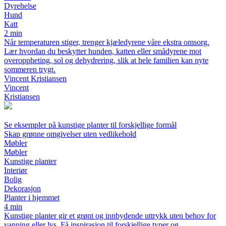
Dyrehelse
Hund
Katt
2 min
Når temperaturen stiger, trenger kjæledyrene våre ekstra omsorg.
Lær hvordan du beskytter hunden, katten eller smådyrene mot
overoppheting, sol og dehydrering, slik at hele familien kan nyte
sommeren trygt.
Vincent Kristiansen
Vincent
Kristiansen
Se eksempler på kunstige planter til forskjellige formål
Skap grønne omgivelser uten vedlikehold
Møbler
Møbler
Kunstige planter
Interiør
Bolig
Dekorasjon
Planter i hjemmet
4 min
Kunstige planter gir et grønt og innbydende uttrykk uten behov for
vanning eller lys. Få inspirasjon til forskjellige typer og