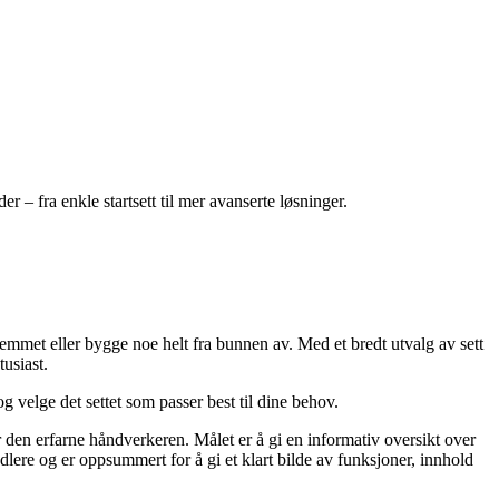
r – fra enkle startsett til mer avanserte løsninger.
jemmet eller bygge noe helt fra bunnen av. Med et bredt utvalg av sett
usiast.
og velge det settet som passer best til dine behov.
r den erfarne håndverkeren. Målet er å gi en informativ oversikt over
lere og er oppsummert for å gi et klart bilde av funksjoner, innhold