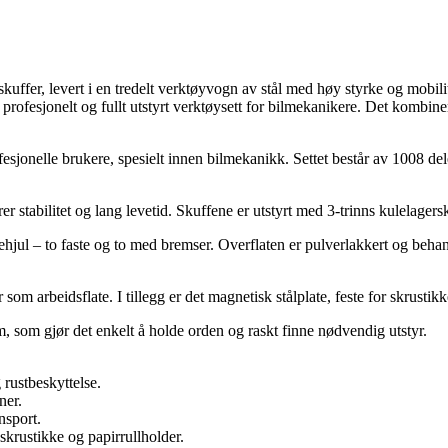
kuffer, levert i en tredelt verktøyvogn av stål med høy styrke og mobilit
ofesjonelt og fullt utstyrt verktøysett for bilmekanikere. Det kombine
onelle brukere, spesielt innen bilmekanikk. Settet består av 1008 dele
r stabilitet og lang levetid. Skuffene er utstyrt med 3-trinns kulelager
yrehjul – to faste og to med bremser. Overflaten er pulverlakkert og beha
arbeidsflate. I tillegg er det magnetisk stålplate, feste for skrustikk
 som gjør det enkelt å holde orden og raskt finne nødvendig utstyr.
rustbeskyttelse.
ner.
nsport.
krustikke og papirrullholder.