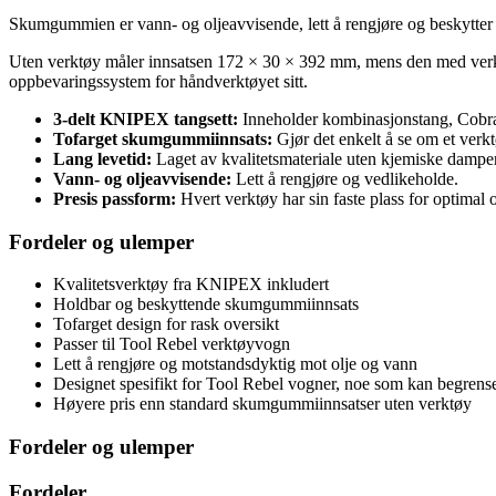
Skumgummien er vann- og oljeavvisende, lett å rengjøre og beskytter v
Uten verktøy måler innsatsen 172 × 30 × 392 mm, mens den med verktø
oppbevaringssystem for håndverktøyet sitt.
3-delt KNIPEX tangsett:
Inneholder kombinasjonstang, Cobra
Tofarget skumgummiinnsats:
Gjør det enkelt å se om et verk
Lang levetid:
Laget av kvalitetsmateriale uten kjemiske damper
Vann- og oljeavvisende:
Lett å rengjøre og vedlikeholde.
Presis passform:
Hvert verktøy har sin faste plass for optimal 
Fordeler og ulemper
Kvalitetsverktøy fra KNIPEX inkludert
Holdbar og beskyttende skumgummiinnsats
Tofarget design for rask oversikt
Passer til Tool Rebel verktøyvogn
Lett å rengjøre og motstandsdyktig mot olje og vann
Designet spesifikt for Tool Rebel vogner, noe som kan begrens
Høyere pris enn standard skumgummiinnsatser uten verktøy
Fordeler og ulemper
Fordeler