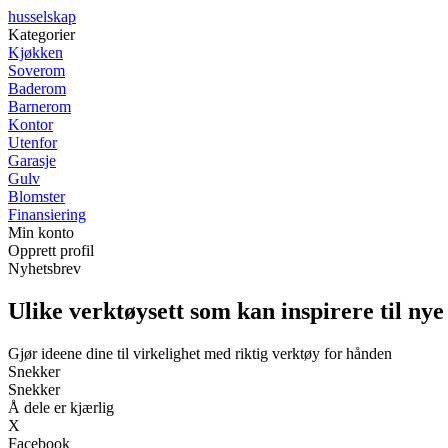
husselskap
Kategorier
Kjøkken
Soverom
Baderom
Barnerom
Kontor
Utenfor
Garasje
Gulv
Blomster
Finansiering
Min konto
Opprett profil
Nyhetsbrev
Ulike verktøysett som kan inspirere til nye
Gjør ideene dine til virkelighet med riktig verktøy for hånden
Snekker
Snekker
Å dele er kjærlig
X
Facebook