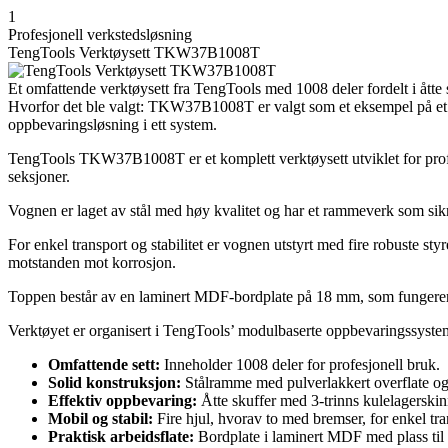
1
Profesjonell verkstedsløsning
TengTools Verktøysett TKW37B1008T
Et omfattende verktøysett fra TengTools med 1008 deler fordelt i åtte s
Hvorfor det ble valgt: TKW37B1008T er valgt som et eksempel på et pr
oppbevaringsløsning i ett system.
TengTools TKW37B1008T er et komplett verktøysett utviklet for profesj
seksjoner.
Vognen er laget av stål med høy kvalitet og har et rammeverk som sikre
For enkel transport og stabilitet er vognen utstyrt med fire robuste st
motstanden mot korrosjon.
Toppen består av en laminert MDF-bordplate på 18 mm, som fungerer som 
Verktøyet er organisert i TengTools’ modulbaserte oppbevaringssystem,
Omfattende sett:
Inneholder 1008 deler for profesjonell bruk.
Solid konstruksjon:
Stålramme med pulverlakkert overflate og 
Effektiv oppbevaring:
Åtte skuffer med 3-trinns kulelagerskin
Mobil og stabil:
Fire hjul, hvorav to med bremser, for enkel tra
Praktisk arbeidsflate:
Bordplate i laminert MDF med plass til s