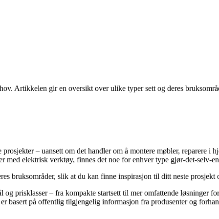
ov. Artikkelen gir en oversikt over ulike typer sett og deres bruksområde
e prosjekter – uansett om det handler om å montere møbler, reparere i h
 med elektrisk verktøy, finnes det noe for enhver type gjør-det-selv-ent
es bruksområder, slik at du kan finne inspirasjon til ditt neste prosjekt 
l og prisklasser – fra kompakte startsett til mer omfattende løsninger fo
basert på offentlig tilgjengelig informasjon fra produsenter og forhand