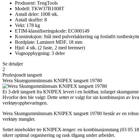
Produsent: TengTools
Modell: TKW37B1008T
Antall deler: 1008 stk.
Antall skuffer: 8
Vekt: 178 kg
ETIM-klassifiseringskode: EC000149
Konstruksjon: Stål med pulverlakkering og fosfatfri rustbeskytt
Bordplate: Laminert MDF, 18 mm
Hjul: 4 stk. (2 faste, 2 med bremser)
Vognoppbygning: 3 deler
Se detaljer
2
Profesjonelt tangsett
Wera Skumgummiinnsats KNIPEX tangsett 19780
Et 3-delt tangsett fra KNIPEX levert i en holdbar, tofarget skumgumm
Hvorfor den ble valgt: Dette settet er valgt for sin kombinasjon av 
verktøyoppbevaringen.
Wera Skumgummiinnsats KNIPEX tangsett 19780 består av en robust og
verktøy mangler.
Settet inneholder tre KNIPEX-tenger: en kombinasjonstang (03 05 180
sikrer optimal organisering og rask tilgang under arbeidet.