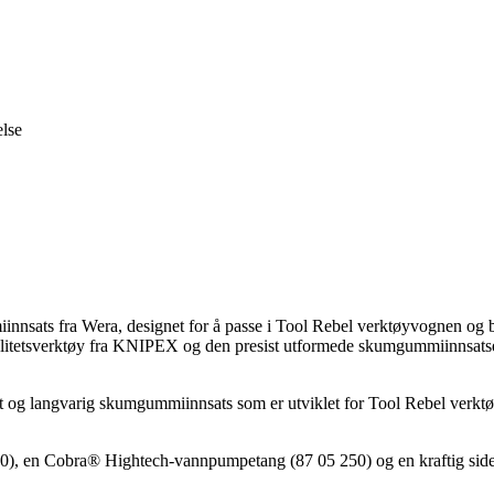
else
iinnsats fra Wera, designet for å passe i Tool Rebel verktøyvognen og 
kvalitetsverktøy fra KNIPEX og den presist utformede skumgummiinnsatse
 langvarig skumgummiinnsats som er utviklet for Tool Rebel verktøyvo
), en Cobra® Hightech-vannpumpetang (87 05 250) og en kraftig sideavb