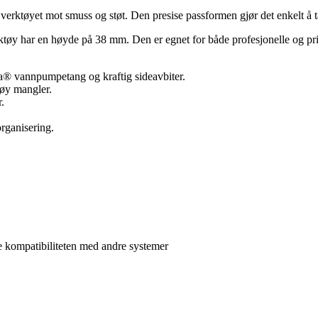
erktøyet mot smuss og støt. Den presise passformen gjør det enkelt å ta
y har en høyde på 38 mm. Den er egnet for både profesjonelle og priv
® vannpumpetang og kraftig sideavbiter.
tøy mangler.
.
organisering.
e kompatibiliteten med andre systemer