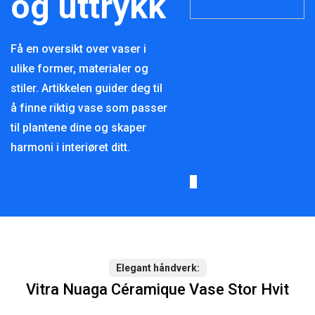
og uttrykk
Få en oversikt over vaser i
ulike former, materialer og
stiler. Artikkelen guider deg til
å finne riktig vase som passer
til plantene dine og skaper
harmoni i interiøret ditt.
Elegant håndverk
Vitra Nuaga Céramique Vase Stor Hvit