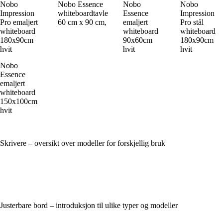
Nobo
Nobo Essence
Nobo
Nobo
Impression
whiteboardtavle
Essence
Impression
Pro emaljert
60 cm x 90 cm,
emaljert
Pro stål
whiteboard
whiteboard
whiteboard
180x90cm
90x60cm
180x90cm
hvit
hvit
hvit
Nobo
Essence
emaljert
whiteboard
150x100cm
hvit
Skrivere – oversikt over modeller for forskjellig bruk
Justerbare bord – introduksjon til ulike typer og modeller