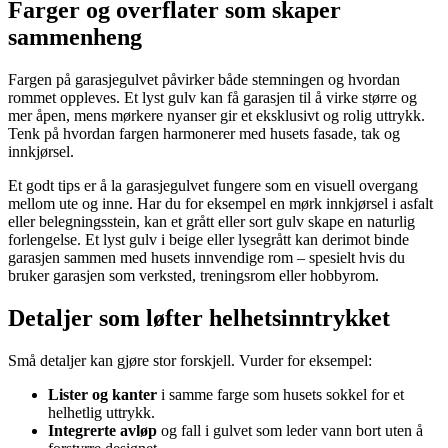
Farger og overflater som skaper
sammenheng
Fargen på garasjegulvet påvirker både stemningen og hvordan
rommet oppleves. Et lyst gulv kan få garasjen til å virke større og
mer åpen, mens mørkere nyanser gir et eksklusivt og rolig uttrykk.
Tenk på hvordan fargen harmonerer med husets fasade, tak og
innkjørsel.
Et godt tips er å la garasjegulvet fungere som en visuell overgang
mellom ute og inne. Har du for eksempel en mørk innkjørsel i asfalt
eller belegningsstein, kan et grått eller sort gulv skape en naturlig
forlengelse. Et lyst gulv i beige eller lysegrått kan derimot binde
garasjen sammen med husets innvendige rom – spesielt hvis du
bruker garasjen som verksted, treningsrom eller hobbyrom.
Detaljer som løfter helhetsinntrykket
Små detaljer kan gjøre stor forskjell. Vurder for eksempel:
Lister og kanter
i samme farge som husets sokkel for et
helhetlig uttrykk.
Integrerte avløp
og fall i gulvet som leder vann bort uten å