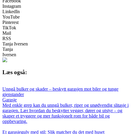
Facebook
Instagram
LinkedIn
YouTube
Pinterest
TikTok
Mail
RSS
Tanja Iversen
Tanja
Iversen
Læs også:
Unngå bulker og skader – beskytt garasjen mot biler og tunge
gjenstander
Garasje
Med enkle grep kan du unngå bulker, riper og unødvendig slitasje i
garasjen. Lær hvordan du beskytter vegger, dører og utstyr – og
skaper et tryggere og mer funksjonelt rom for både bil og
oppbevaring.
Et garasjegulv med stil: Slik matcher du det med huset