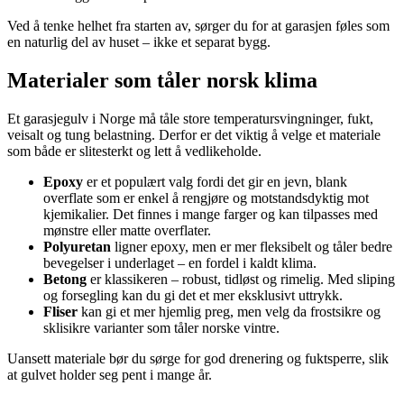
Ved å tenke helhet fra starten av, sørger du for at garasjen føles som
en naturlig del av huset – ikke et separat bygg.
Materialer som tåler norsk klima
Et garasjegulv i Norge må tåle store temperatursvingninger, fukt,
veisalt og tung belastning. Derfor er det viktig å velge et materiale
som både er slitesterkt og lett å vedlikeholde.
Epoxy
er et populært valg fordi det gir en jevn, blank
overflate som er enkel å rengjøre og motstandsdyktig mot
kjemikalier. Det finnes i mange farger og kan tilpasses med
mønstre eller matte overflater.
Polyuretan
ligner epoxy, men er mer fleksibelt og tåler bedre
bevegelser i underlaget – en fordel i kaldt klima.
Betong
er klassikeren – robust, tidløst og rimelig. Med sliping
og forsegling kan du gi det et mer eksklusivt uttrykk.
Fliser
kan gi et mer hjemlig preg, men velg da frostsikre og
sklisikre varianter som tåler norske vintre.
Uansett materiale bør du sørge for god drenering og fuktsperre, slik
at gulvet holder seg pent i mange år.