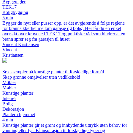
Byggeregler
TEK17
Boligbygging
5 min
Bygger du nytt eller pusser opp, er det avgjørende å følge reglene
for brannsikkerhet mellom garasje og bolig. Her får du en enkel
oversikt over kravene i TEK17 og praktiske råd som hindrer at en
brann sprer seg fra garasjen til huset.
Vincent Kristiansen
Vincent
Kristiansen
Se eksempler på kunstige planter til forskjellige formål
Skap grønne omgivelser uten vedlikehold
Møbler
Møbler
Kunstige planter
Interiør
Bolig
Dekorasjon
Planter i hjemmet
4 min
Kunstige planter gir et grønt og innbydende uttrykk uten behov for
vanning eller lys. Få inspirasjon til forskjellige typer og