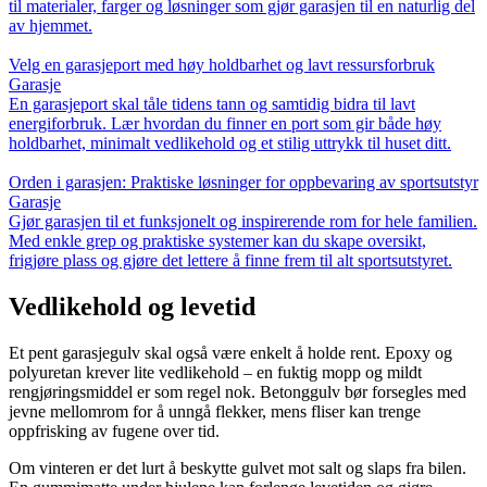
til materialer, farger og løsninger som gjør garasjen til en naturlig del
av hjemmet.
Velg en garasjeport med høy holdbarhet og lavt ressursforbruk
Garasje
En garasjeport skal tåle tidens tann og samtidig bidra til lavt
energiforbruk. Lær hvordan du finner en port som gir både høy
holdbarhet, minimalt vedlikehold og et stilig uttrykk til huset ditt.
Orden i garasjen: Praktiske løsninger for oppbevaring av sportsutstyr
Garasje
Gjør garasjen til et funksjonelt og inspirerende rom for hele familien.
Med enkle grep og praktiske systemer kan du skape oversikt,
frigjøre plass og gjøre det lettere å finne frem til alt sportsutstyret.
Vedlikehold og levetid
Et pent garasjegulv skal også være enkelt å holde rent. Epoxy og
polyuretan krever lite vedlikehold – en fuktig mopp og mildt
rengjøringsmiddel er som regel nok. Betonggulv bør forsegles med
jevne mellomrom for å unngå flekker, mens fliser kan trenge
oppfrisking av fugene over tid.
Om vinteren er det lurt å beskytte gulvet mot salt og slaps fra bilen.