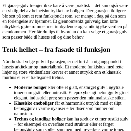
Et garasjegulv trenger ikke bare å være praktisk – det kan også være
en viktig del av helhetsinntrykket av boligen. Der garasjen tidligere
ble sett på som et rent funksjonelt rom, ser mange i dag på den som
en forlengelse av hjemmet. Et gjennomtenkt gulvvalg kan løfte
uttrykket, gjøre rommet mer innbydende og samtidig øke verdien på
eiendommen. Her får du tips til hvordan du kan velge et garasjegulv
som passer både til husets stil og dine behov.
Tenk helhet – fra fasade til funksjon
Når du skal velge gulv til garasjen, er det lurt å ta utgangspunkt i
husets arkitektur og materialbruk. Et moderne funkishus med rette
linjer og store vindusflater krever et annet uttrykk enn et klassisk
murhus eller et tradisjonelt trehus.
Moderne boliger
kler ofte et glatt, ensfarget gulv i nøytrale
toner som grått eller antrasitt. Et epoxybelagt betonggulv gir et
elegant, industrielt preg som passer den minimalistiske stilen.
Klassiske eneboliger
får et harmonisk uttrykk med et slipt
betonggulv i varme nyanser eller fliser som minner om
naturstein.
Trehus og landlige boliger
kan ha godt av et mer rustikt gulv
– for eksempel en overflate med struktur eller et farget
betonggulv som spiller sammen med treverkets varme toner.