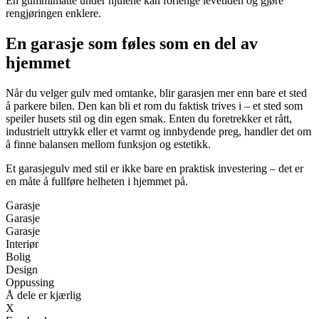
En gummimatte under hjulene kan forlenge levetiden og gjøre
rengjøringen enklere.
En garasje som føles som en del av
hjemmet
Når du velger gulv med omtanke, blir garasjen mer enn bare et sted
å parkere bilen. Den kan bli et rom du faktisk trives i – et sted som
speiler husets stil og din egen smak. Enten du foretrekker et rått,
industrielt uttrykk eller et varmt og innbydende preg, handler det om
å finne balansen mellom funksjon og estetikk.
Et garasjegulv med stil er ikke bare en praktisk investering – det er
en måte å fullføre helheten i hjemmet på.
Garasje
Garasje
Garasje
Interiør
Bolig
Design
Oppussing
Å dele er kjærlig
X