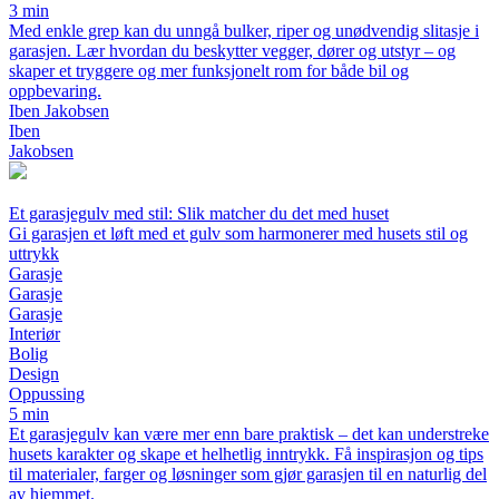
3 min
Med enkle grep kan du unngå bulker, riper og unødvendig slitasje i
garasjen. Lær hvordan du beskytter vegger, dører og utstyr – og
skaper et tryggere og mer funksjonelt rom for både bil og
oppbevaring.
Iben Jakobsen
Iben
Jakobsen
Et garasjegulv med stil: Slik matcher du det med huset
Gi garasjen et løft med et gulv som harmonerer med husets stil og
uttrykk
Garasje
Garasje
Garasje
Interiør
Bolig
Design
Oppussing
5 min
Et garasjegulv kan være mer enn bare praktisk – det kan understreke
husets karakter og skape et helhetlig inntrykk. Få inspirasjon og tips
til materialer, farger og løsninger som gjør garasjen til en naturlig del
av hjemmet.