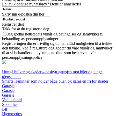
Lei av kjedelige nyhetsbrev? Dette er annerledes.
Skriv inn e-posten din her
Registrer deg
Takk for at du registrerte deg
Jeg godtar nettstedets vilkår og betingelser og samtykker til
behandling av personopplysninger.
Registreringen din er frivillig og du har alltid muligheten til å trekke
den tilbake. Ved å registrere deg godtar du våre vilkår og samtykker
til at vi behandler opplysningene dine som beskrevet i vår
personopplysningspolicy.
Unngå bulker og skader – beskytt garasjen mot biler og tunge
gjenstander
Smarte løsninger som holder både bilen og garasjen fri for skader
Garasje
Garasje
Garasje
Vedlikehold
Sikkerhet
Bil
Hjemmetips