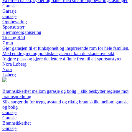
Få orden på ski, sykler og baller med smarte oppbevaringsløsninger
Garasje
Garasje
Garasje
Oppbevaring
Sportsutstyr
Hjemmeorganisering
Tips og Råd
7 min
Gjør garasjen til et funksjonelt og inspirerende rom for hele familien.
Med enkle grep og praktiske systemer kan du skape oversikt,
frigjøre plass og gjøre det lettere å finne frem til alt sportsutstyret.
Nora Løberg
Nora
Løberg
Brannsikkerhet mellom garasje og bolig – slik beskytter reglene mot
brannspredning
Slik sørger du for trygg avstand og riktig brannskille mellom garasje
og bolig
Garasje
Garasje
Brannsikkerhet
Garasje