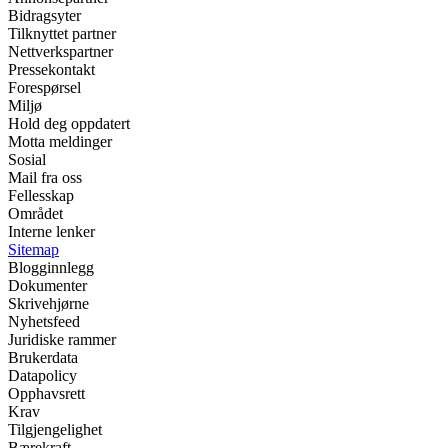
Bidragsyter
Tilknyttet partner
Nettverkspartner
Pressekontakt
Forespørsel
Miljø
Hold deg oppdatert
Motta meldinger
Sosial
Mail fra oss
Fellesskap
Området
Interne lenker
Sitemap
Blogginnlegg
Dokumenter
Skrivehjørne
Nyhetsfeed
Juridiske rammer
Brukerdata
Datapolicy
Opphavsrett
Krav
Tilgjengelighet
Bærekraft