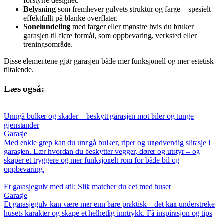
forstyrre designet.
Belysning
som fremhever gulvets struktur og farge – spesielt
effektfullt på blanke overflater.
Soneinndeling
med farger eller mønstre hvis du bruker
garasjen til flere formål, som oppbevaring, verksted eller
treningsområde.
Disse elementene gjør garasjen både mer funksjonell og mer estetisk
tiltalende.
Læs også:
Unngå bulker og skader – beskytt garasjen mot biler og tunge
gjenstander
Garasje
Med enkle grep kan du unngå bulker, riper og unødvendig slitasje i
garasjen. Lær hvordan du beskytter vegger, dører og utstyr – og
skaper et tryggere og mer funksjonelt rom for både bil og
oppbevaring.
Et garasjegulv med stil: Slik matcher du det med huset
Garasje
Et garasjegulv kan være mer enn bare praktisk – det kan understreke
husets karakter og skape et helhetlig inntrykk. Få inspirasjon og tips