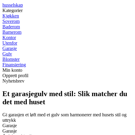
husselskap
Kategorier
Kjøkken
Soverom
Baderom
Barnerom
Kontor
Utenfor
Garasje
Gulv
Blomster
Finansiering
Min konto
Opprett profil
Nyhetsbrev
Et garasjegulv med stil: Slik matcher du
det med huset
Gi garasjen et løft med et gulv som harmonerer med husets stil og
uttrykk
Garasje
Garasje