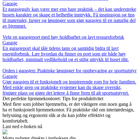
Garasje
Et garasjegulv kan være mer enn bare praktisk – det kan understreke
husets karakter og skape et helhetlig inntrykk. Få inspirasjon og tips
til materialer, farger og løsninger som gjør garasjen til en naturlig del
av hjemmet.
Velg en garasjeport med høy holdbarhet og lavt ressursforbruk
Garasje
En garasjeport skal tåle tidens tann og samtidig bidra til lavt
energiforbruk. Lær hvordan du finner en port som gir både høy
holdbarhet, minimalt vedlikehold og et stilig uttrykk til huset ditt.
Orden i garasjen: Praktiske løsninger for oppbevaring av sportsutstyr
Garasje
Gjør garasjen til et funksjonelt og inspirerende rom for hele familien.
Med enkle grep og praktiske systemer kan du skape oversikt,
frigjøre plass og gjøre det lettere å finne frem til alt sportsutstyret.
Det perfekte hjemmekontoret: Tips for produktivitet
Med flere som jobber hjemmefra, er det viktigere enn noen gang å
ha et funksjonelt hjemmekontor. Få praktiske råd om interiørdesign,
belysning og ergonomi slik at du kan jobbe effektivt og
komfortabelt.
Last ned e-boken nå
Motta nyheter direkte i innboksen din