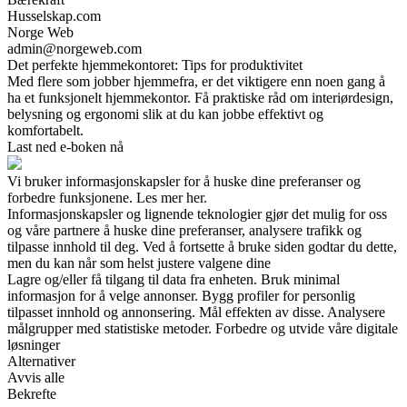
Husselskap.com
Norge Web
admin@norgeweb.com
Det perfekte hjemmekontoret: Tips for produktivitet
Med flere som jobber hjemmefra, er det viktigere enn noen gang å
ha et funksjonelt hjemmekontor. Få praktiske råd om interiørdesign,
belysning og ergonomi slik at du kan jobbe effektivt og
komfortabelt.
Last ned e-boken nå
Vi bruker informasjonskapsler for å huske dine preferanser og
forbedre funksjonene. Les mer her.
Informasjonskapsler og lignende teknologier gjør det mulig for oss
og våre partnere å huske dine preferanser, analysere trafikk og
tilpasse innhold til deg. Ved å fortsette å bruke siden godtar du dette,
men du kan når som helst justere valgene dine
Lagre og/eller få tilgang til data fra enheten. Bruk minimal
informasjon for å velge annonser. Bygg profiler for personlig
tilpasset innhold og annonsering. Mål effekten av disse. Analysere
målgrupper med statistiske metoder. Forbedre og utvide våre digitale
løsninger
Alternativer
Avvis alle
Bekrefte