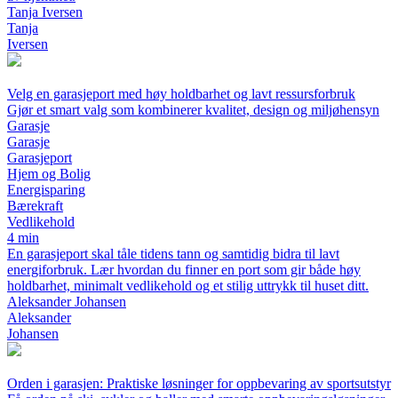
Tanja Iversen
Tanja
Iversen
Velg en garasjeport med høy holdbarhet og lavt ressursforbruk
Gjør et smart valg som kombinerer kvalitet, design og miljøhensyn
Garasje
Garasje
Garasjeport
Hjem og Bolig
Energisparing
Bærekraft
Vedlikehold
4 min
En garasjeport skal tåle tidens tann og samtidig bidra til lavt
energiforbruk. Lær hvordan du finner en port som gir både høy
holdbarhet, minimalt vedlikehold og et stilig uttrykk til huset ditt.
Aleksander Johansen
Aleksander
Johansen
Orden i garasjen: Praktiske løsninger for oppbevaring av sportsutstyr