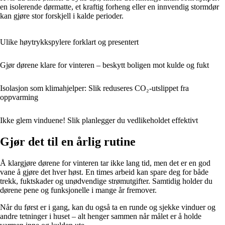
en isolerende dørmatte, et kraftig forheng eller en innvendig stormdør
kan gjøre stor forskjell i kalde perioder.
Ulike høytrykkspylere forklart og presentert
Gjør dørene klare for vinteren – beskytt boligen mot kulde og fukt
Isolasjon som klimahjelper: Slik reduseres CO₂-utslippet fra
oppvarming
Ikke glem vinduene! Slik planlegger du vedlikeholdet effektivt
Gjør det til en årlig rutine
Å klargjøre dørene for vinteren tar ikke lang tid, men det er en god
vane å gjøre det hver høst. En times arbeid kan spare deg for både
trekk, fuktskader og unødvendige strømutgifter. Samtidig holder du
dørene pene og funksjonelle i mange år fremover.
Når du først er i gang, kan du også ta en runde og sjekke vinduer og
andre tetninger i huset – alt henger sammen når målet er å holde