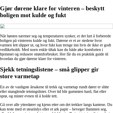
Gjør dørene klare for vinteren – beskytt
boligen mot kulde og fukt
Når høsten nærmer seg og temperaturen synker, er det lurt å forberede
boligen på vinterens kulde og fukt. Dørene er et av stedene hvor
varmen lett slipper ut, og hvor fukt kan trenge inn hvis de ikke er godt
vedlikeholdt. Med noen enkle tiltak kan du både øke komforten i
hjemmet og redusere strømforbruket. Her får du en praktisk guide til
hvordan du gjør dørene klare for vinteren.
Sjekk tetningslistene – små glipper gir
store varmetap
En av de vanligste årsakene til trekk og varmetap rundt dører er slitte
eller manglende tetningslister. Over tid blir gummien hard, flat eller
sprø, og mister evnen til å holde tett.
Gå over alle ytterdører og kjenn etter om det trekker langs kantene. Du
kan teste med et stearinlys eller et ark papir – beveger flammen seg,