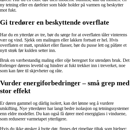
ny tetning eller en dørfeier som både holder på varmen og beskytter
mot fukt.
Gi tredører en beskyttende overflate
Har du en ytterdør av tre, bør du sørge for at overflaten tåler vinterens
vær og vind. Sjekk om malingen eller lakken fortsatt er hel. Hvis
overflaten er matt, sprukket eller flasser, bør du pusse lett og påføre et
nytt strøk før kulden setter inn.
Bruk en værbestandig maling eller olje beregnet for utendørs bruk. Det
forlenger dørens levetid og hindrer at fukt trekker inn i treverket, noe
som kan føre til skjevheter og råte.
Vurder energiforbedringer – små grep med
stor effekt
Er døren gammel og dårlig isolert, kan det lønne seg å vurdere
utskifting. Nye ytterdører har langt bedre isolasjon og tetningssystemer
enn eldre modeller. Du kan også få dører med energiglass i vinduene,
som reduserer varmetapet ytterligere.
Hvis du ikke ønsker å bytte dør, finnes det rimelige tiltak som hjelper: