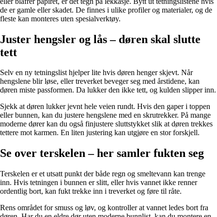
eller blafrer papiret, er det tegn på lekkasje. Bytt ut tetningslistene hvis
de er gamle eller skadet. De finnes i ulike profiler og materialer, og de
fleste kan monteres uten spesialverktøy.
Juster hengsler og lås – døren skal slutte
tett
Selv en ny tetningslist hjelper lite hvis døren henger skjevt. Når
hengslene blir løse, eller treverket beveger seg med årstidene, kan
døren miste passformen. Da lukker den ikke tett, og kulden slipper inn.
Sjekk at døren lukker jevnt hele veien rundt. Hvis den gaper i toppen
eller bunnen, kan du justere hengslene med en skrutrekker. På mange
moderne dører kan du også finjustere sluttstykket slik at døren trekkes
tettere mot karmen. En liten justering kan utgjøre en stor forskjell.
Se over terskelen – her samler fukten seg
Terskelen er et utsatt punkt der både regn og smeltevann kan trenge
inn. Hvis tetningen i bunnen er slitt, eller hvis vannet ikke renner
ordentlig bort, kan fukt trekke inn i treverket og føre til råte.
Rens området for smuss og løv, og kontroller at vannet ledes bort fra
døren. Har du en eldre dør uten moderne bunnlist, kan du montere en