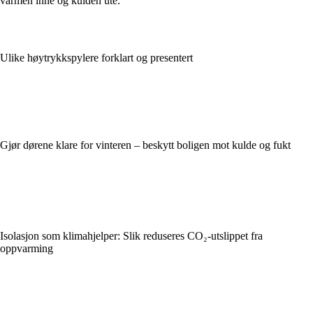
varmen inne og kulden ute.
Ulike høytrykkspylere forklart og presentert
Gjør dørene klare for vinteren – beskytt boligen mot kulde og fukt
Isolasjon som klimahjelper: Slik reduseres CO₂-utslippet fra
oppvarming