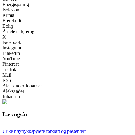
Energisparing
Isolasjon
Klima
Bærekraft
Bolig
Å dele er kjærlig
X
Facebook
Instagram
LinkedIn
YouTube
Pinterest
TikTok
Mail
RSS
Aleksander Johansen
Aleksander
Johansen
Læs også:
Ulike høytrykkspylere forklart og presentert