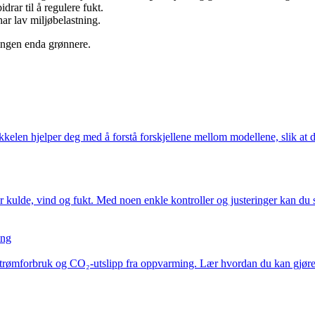
drar til å regulere fukt.
ar lav miljøbelastning.
ingen enda grønnere.
kkelen hjelper deg med å forstå forskjellene mellom modellene, slik at 
for kulde, vind og fukt. Med noen enkle kontroller og justeringer kan d
ing
e strømforbruk og CO₂-utslipp fra oppvarming. Lær hvordan du kan gjøre 