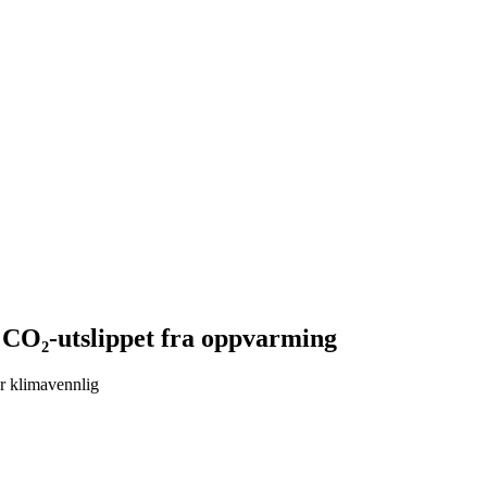
s CO₂-utslippet fra oppvarming
er klimavennlig