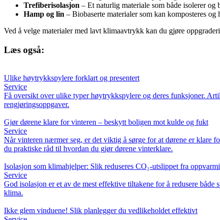
Trefiberisolasjon
– Et naturlig materiale som både isolerer og bi
Hamp og lin
– Biobaserte materialer som kan komposteres og h
Ved å velge materialer med lavt klimaavtrykk kan du gjøre oppgrader
Læs også:
Ulike høytrykkspylere forklart og presentert
Service
Få oversikt over ulike typer høytrykkspylere og deres funksjoner. Arti
rengjøringsoppgaver.
Gjør dørene klare for vinteren – beskytt boligen mot kulde og fukt
Service
Når vinteren nærmer seg, er det viktig å sørge for at dørene er klare 
du praktiske råd til hvordan du gjør dørene vinterklare.
Isolasjon som klimahjelper: Slik reduseres CO₂-utslippet fra oppvarm
Service
God isolasjon er et av de mest effektive tiltakene for å redusere båd
klima.
Ikke glem vinduene! Slik planlegger du vedlikeholdet effektivt
Service