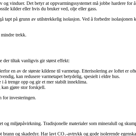
gulv og vinduer. Det betyr at oppvarmingssystemet må jobbe hardere for 
le kilder eller hvis du bruker ved, olje eller gass.
tapt på grunn av utilstrekkelig isolasjon. Ved å forbedre isolasjonen 
 mindre trekk.
der tiltak vanligvis gir størst effekt:
derfor en av de største kildene til varmetap. Etterisolering av loftet er o
tvendig, kan redusere varmetapet betydelig, spesielt i eldre hus.
 i å trenge opp og gir et mer stabilt inneklima.
 kan gjøre stor forskjell.
 for investeringen.
itet og miljøpåvirkning. Tradisjonelle materialer som mineralull og skump
ot brann og skadedyr. Har lavt CO₂-avtrykk og gode isolerende egenska