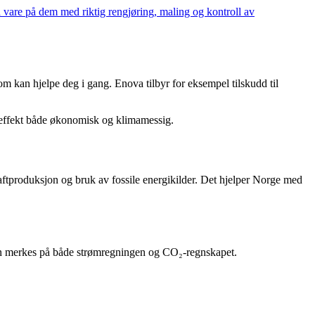
a vare på dem med riktig rengjøring, maling og kontroll av
som kan hjelpe deg i gang. Enova tilbyr for eksempel tilskudd til
t effekt både økonomisk og klimamessig.
raftproduksjon og bruk av fossile energikilder. Det hjelper Norge med
 – kan merkes på både strømregningen og CO₂-regnskapet.