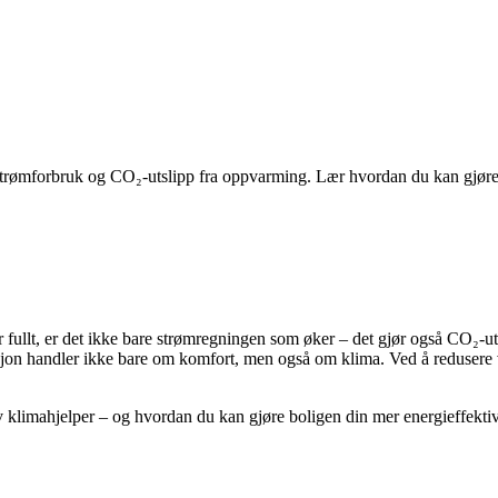
e strømforbruk og CO₂-utslipp fra oppvarming. Lær hvordan du kan gjøre 
ullt, er det ikke bare strømregningen som øker – det gjør også CO₂-utsli
lasjon handler ikke bare om komfort, men også om klima. Ved å redusere
v klimahjelper – og hvordan du kan gjøre boligen din mer energieffektiv