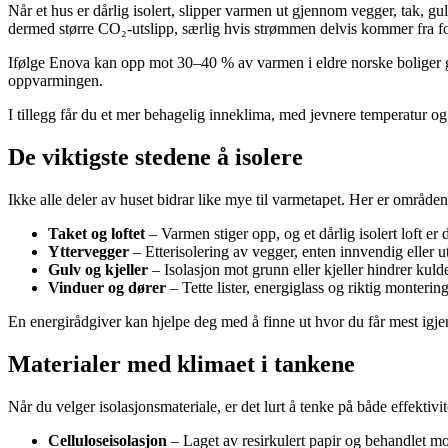
Når et hus er dårlig isolert, slipper varmen ut gjennom vegger, tak, 
dermed større CO₂-utslipp, særlig hvis strømmen delvis kommer fra fossi
Ifølge Enova kan opp mot 30–40 % av varmen i eldre norske boliger gå 
oppvarmingen.
I tillegg får du et mer behagelig inneklima, med jevnere temperatur og
De viktigste stedene å isolere
Ikke alle deler av huset bidrar like mye til varmetapet. Her er områdene 
Taket og loftet
– Varmen stiger opp, og et dårlig isolert loft er 
Yttervegger
– Etterisolering av vegger, enten innvendig eller u
Gulv og kjeller
– Isolasjon mot grunn eller kjeller hindrer kulde
Vinduer og dører
– Tette lister, energiglass og riktig montering
En energirådgiver kan hjelpe deg med å finne ut hvor du får mest igjen
Materialer med klimaet i tankene
Når du velger isolasjonsmateriale, er det lurt å tenke på både effektiv
Celluloseisolasjon
– Laget av resirkulert papir og behandlet m