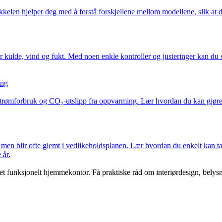
kkelen hjelper deg med å forstå forskjellene mellom modellene, slik at 
for kulde, vind og fukt. Med noen enkle kontroller og justeringer kan d
ing
e strømforbruk og CO₂-utslipp fra oppvarming. Lær hvordan du kan gjøre 
t, men blir ofte glemt i vedlikeholdsplanen. Lær hvordan du enkelt kan t
 år.
t funksjonelt hjemmekontor. Få praktiske råd om interiørdesign, belysn