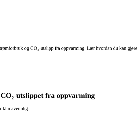
e strømforbruk og CO₂-utslipp fra oppvarming. Lær hvordan du kan gjøre 
s CO₂-utslippet fra oppvarming
er klimavennlig