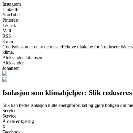
Instagram
LinkedIn
YouTube
Pinterest
TikTok
Mail
RSS
3 min
God isolasjon er et av de mest effektive tiltakene for å redusere båd
klima.
Aleksander Johansen
Aleksander
Johansen
Isolasjon som klimahjelper: Slik redusere
Slik kan bedre isolasjon kutte energiforbruket og gjøre boligen din m
Service
Service
Å dele er kjærlig
X
Facebook