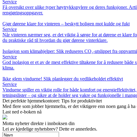
Service
Få oversikt over ulike typer høytrykkspylere og deres funksjoner. Arti
rengjøringsoppgaver.
Gjør dørene klare for vinteren – beskytt boligen mot kulde og fukt
Service
Når vinteren nærmer seg, er det viktig å sørge for at dørene er klare 
du praktiske råd til hvordan du gjør dørene vinterklare.
Isolasjon som klimahjelper: Slik reduseres CO₂-utslippet fra oppvarm
Service
God isolasjon er et av de mest effektive tiltakene for å redusere båd
klima.
Ikke glem vinduene! Slik planlegger du vedlikeholdet effektivt
Service
Vinduene spiller en viktig rolle for både komfort og energieffektivite
tetningslister – og sikre at de holder seg vakre og funksjonelle i mange
Det perfekte hjemmekontoret: Tips for produktivitet
Med flere som jobber hjemmefra, er det viktigere enn noen gang å ha e
Last ned e-boken nå
Motta nyheter direkte i innboksen din
Lei av kjedelige nyhetsbrev? Dette er annerledes.