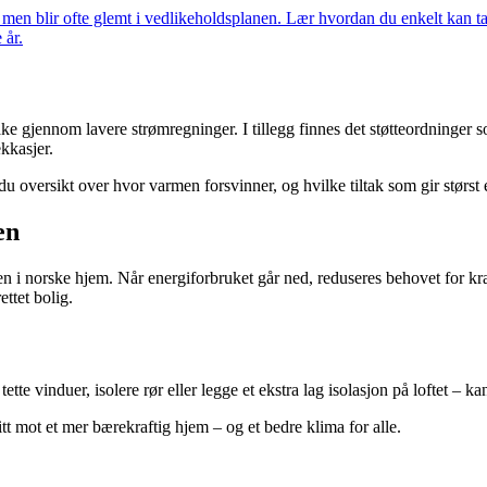
t, men blir ofte glemt i vedlikeholdsplanen. Lær hvordan du enkelt kan t
 år.
bake gjennom lavere strømregninger. I tillegg finnes det støtteordninger 
ekkasjer.
du oversikt over hvor varmen forsvinner, og hvilke tiltak som gir størs
en
uken i norske hjem. Når energiforbruket går ned, reduseres behovet for k
ttet bolig.
tette vinduer, isolere rør eller legge et ekstra lag isolasjon på loftet
tt mot et mer bærekraftig hjem – og et bedre klima for alle.