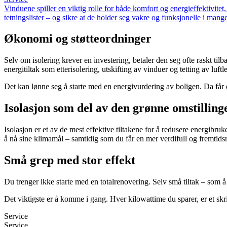
Vinduene spiller en viktig rolle for både komfort og energieffektivite
tetningslister – og sikre at de holder seg vakre og funksjonelle i mange
Økonomi og støtteordninger
Selv om isolering krever en investering, betaler den seg ofte raskt til
energitiltak som etterisolering, utskifting av vinduer og tetting av luftl
Det kan lønne seg å starte med en energivurdering av boligen. Da får 
Isolasjon som del av den grønne omstilling
Isolasjon er et av de mest effektive tiltakene for å redusere energibr
å nå sine klimamål – samtidig som du får en mer verdifull og fremtidsre
Små grep med stor effekt
Du trenger ikke starte med en totalrenovering. Selv små tiltak – som å 
Det viktigste er å komme i gang. Hver kilowattime du sparer, er et skri
Service
Service