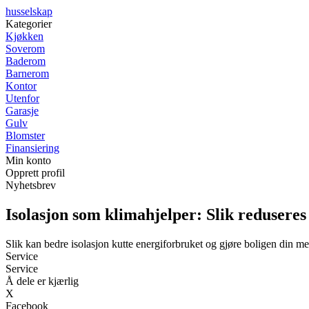
husselskap
Kategorier
Kjøkken
Soverom
Baderom
Barnerom
Kontor
Utenfor
Garasje
Gulv
Blomster
Finansiering
Min konto
Opprett profil
Nyhetsbrev
Isolasjon som klimahjelper: Slik redusere
Slik kan bedre isolasjon kutte energiforbruket og gjøre boligen din m
Service
Service
Å dele er kjærlig
X
Facebook