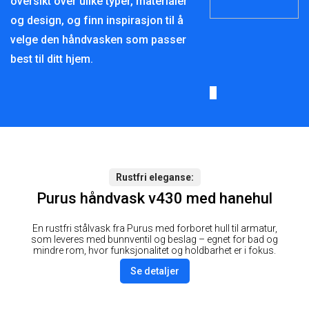
oversikt over ulike typer, materialer
og design, og finn inspirasjon til å
velge den håndvasken som passer
best til ditt hjem.
Rustfri eleganse
Purus håndvask v430 med hanehul
En rustfri stålvask fra Purus med forboret hull til armatur,
som leveres med bunnventil og beslag – egnet for bad og
mindre rom, hvor funksjonalitet og holdbarhet er i fokus.
Se detaljer