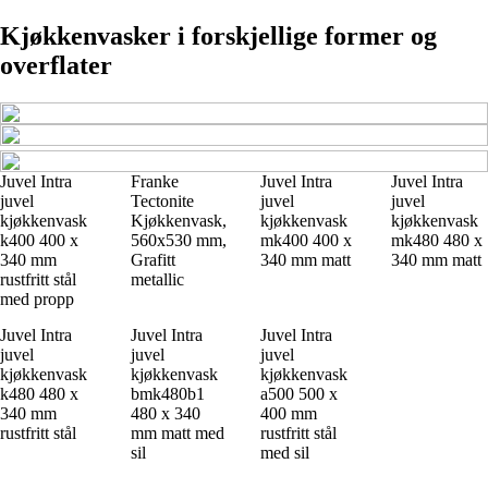
Kjøkkenvasker i forskjellige former og
overflater
Juvel Intra
Franke
Juvel Intra
Juvel Intra
juvel
Tectonite
juvel
juvel
kjøkkenvask
Kjøkkenvask,
kjøkkenvask
kjøkkenvask
k400 400 x
560x530 mm,
mk400 400 x
mk480 480 x
340 mm
Grafitt
340 mm matt
340 mm matt
rustfritt stål
metallic
med propp
Juvel Intra
Juvel Intra
Juvel Intra
juvel
juvel
juvel
kjøkkenvask
kjøkkenvask
kjøkkenvask
k480 480 x
bmk480b1
a500 500 x
340 mm
480 x 340
400 mm
rustfritt stål
mm matt med
rustfritt stål
sil
med sil